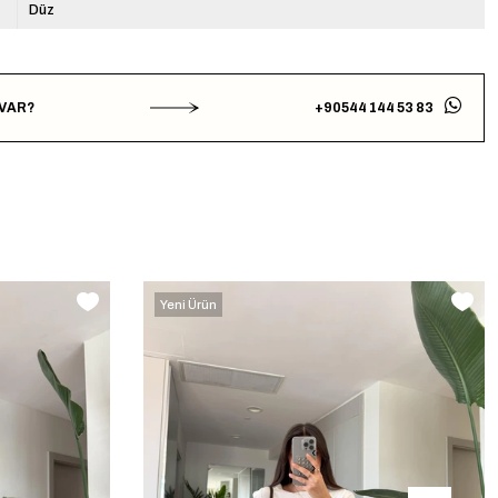
Düz
 VAR?
+90544 144 53 83
Yeni Ürün
‹
›