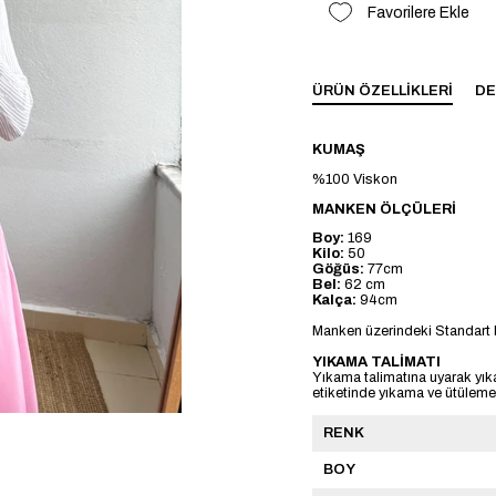
Favorilere Ekle
ÜRÜN ÖZELLIKLERI
DE
KUMAŞ
%100 Viskon
MANKEN ÖLÇÜLERİ
Boy:
169
Kilo:
50
Göğüs:
77cm
Bel:
62 cm
Kalça:
94cm
Manken üzerindeki Standart 
YIKAMA TALİMATI
Yıkama talimatına uyarak yık
etiketinde yıkama ve ütülemeye
RENK
BOY