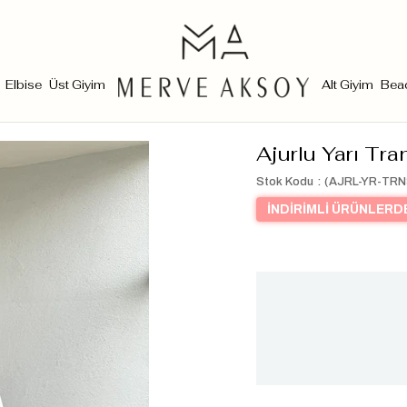
Elbise
Üst Giyim
Alt Giyim
Bea
Ajurlu Yarı Tr
Stok Kodu
(AJRL-YR-TR
İNDİRİMLİ ÜRÜNLERDE