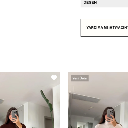
DESEN
YARDIMA MI İHTİYACIN
Yeni Ürün
‹
‹
›
›