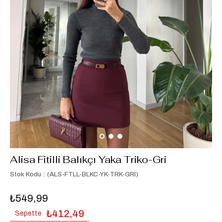
Alisa Fitilli Balıkçı Yaka Triko-Gri
Stok Kodu
(ALS-FTLL-BLKC-YK-TRK-GRI)
₺549,99
₺412,49
Sepette