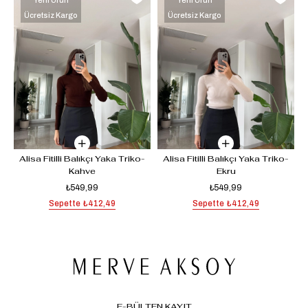
Ücretsiz Kargo
Ücretsiz Kargo
 
Alisa Fitilli Balıkçı Yaka Triko-
Alisa Fitilli Balıkçı Yaka Triko-
Kahve
Ekru
₺549,99
₺549,99
Sepette
₺412,49
Sepette
₺412,49
E-BÜLTEN KAYIT