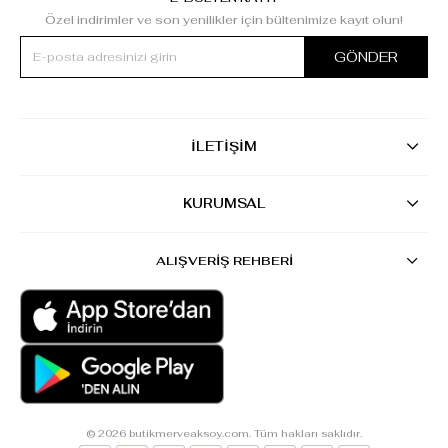
Özel indirimler ve son yenilikler için bültenimize kayıt olun!
GÖNDER
İLETİŞİM
KURUMSAL
ALIŞVERİŞ REHBERİ
© 2026 butikmerveaksoy.com. Tüm hakları saklıdır.