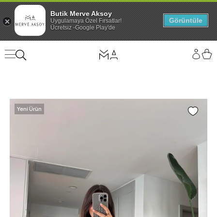
Butik Merve Aksoy
Görüntüle
Uygulamaya Özel Fırsatlar!
Ücretsiz -Google Play'de
Yeni Ürün