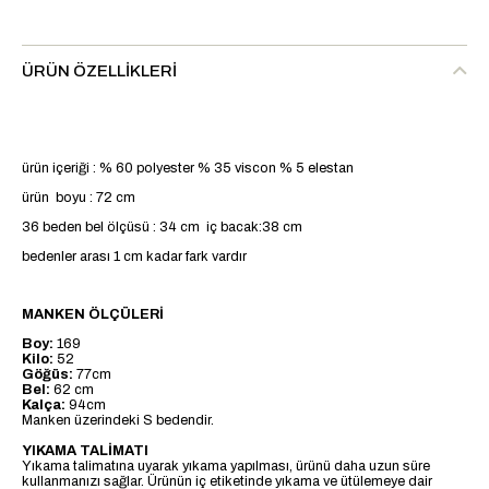
ÜRÜN ÖZELLIKLERI
ürün içeriği : % 60 polyester % 35 viscon % 5 elestan
ürün boyu : 72 cm
36 beden bel ölçüsü : 34 cm iç bacak:38 cm
bedenler arası 1 cm kadar fark vardır
MANKEN ÖLÇÜLERİ
Boy:
169
Kilo:
52
Göğüs:
77cm
Bel:
62 cm
Kalça:
94cm
Manken üzerindeki S bedendir.
YIKAMA TALİMATI
Yıkama talimatına uyarak yıkama yapılması, ürünü daha uzun süre
kullanmanızı sağlar. Ürünün iç etiketinde yıkama ve ütülemeye dair