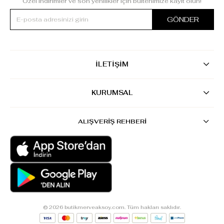
Özel indirimler ve son yenilikler için bültenimize kayıt olun!
GÖNDER
İLETİŞİM
KURUMSAL
ALIŞVERİŞ REHBERİ
© 2026 butikmerveaksoy.com. Tüm hakları saklıdır.