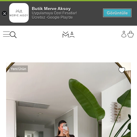
Butik Merve Aksoy
Görüntüle
Uygulamaya Özel Fırsatlar!
Ücretsiz -Google Play'de
Yeni Ürün