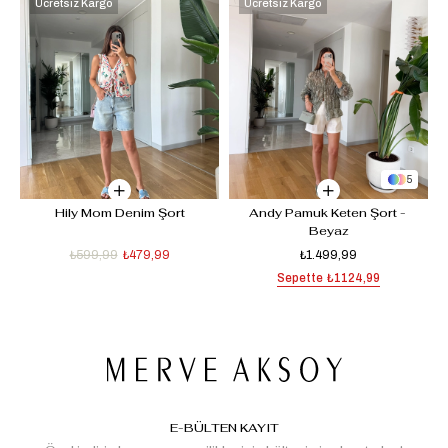
Ücretsiz Kargo
Ücretsiz Kargo
5
Hily Mom Denim Şort
Andy Pamuk Keten Şort - 
Beyaz
₺599,99
₺479,99
₺1.499,99
Sepette
₺1124,99
E-BÜLTEN KAYIT