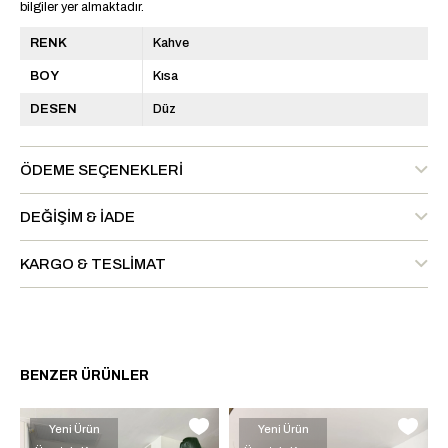
bilgiler yer almaktadır.
RENK
Kahve
BOY
Kısa
DESEN
Düz
ÖDEME SEÇENEKLERI
DEĞIŞIM & İADE
KARGO & TESLIMAT
BENZER ÜRÜNLER
Yeni Ürün
Yeni Ürün