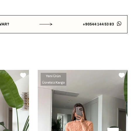
 VAR?
+90544 144 53 83
Yeni Ürün
Ücretsiz Kargo
‹
›