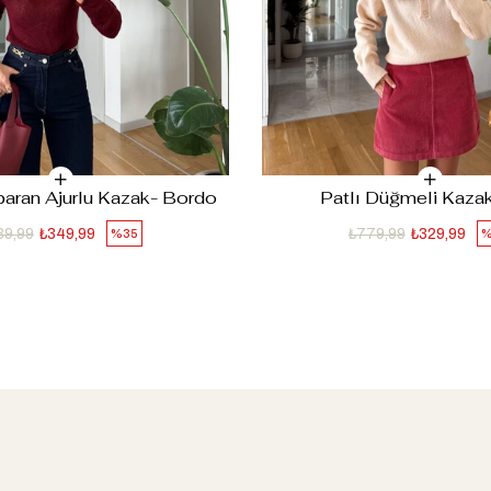
paran Ajurlu Kazak- Bordo
Patlı Düğmeli Kazak
39,99
₺349,99
₺779,99
₺329,99
%35
%