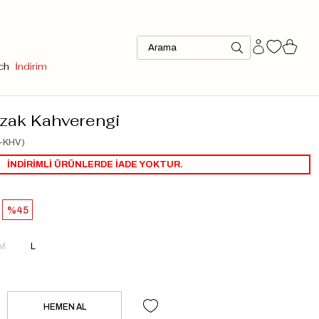
ch
İndirim
azak Kahverengi
-KHV)
İNDİRİMLİ ÜRÜNLERDE İADE YOKTUR.
45
M
L