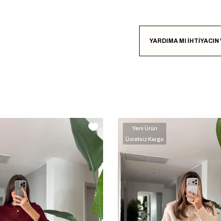
YARDIMA MI İHTİYACIN
Yeni Ürün
Ücretsiz Kargo
‹
‹
›
›