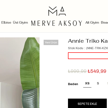
Elbise
Üst Giyim
Alt Giyim
Bea
Annie Triko K
Yeni Ürün
Stok Kodu
(NNE-TRK-KZK
₺999,99
₺549,99
XS
S
Beden