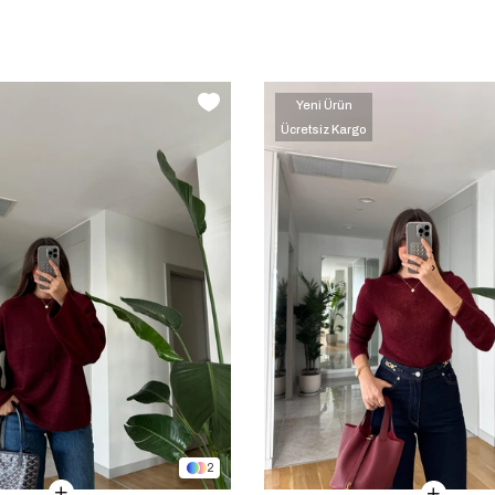
Yeni Ürün
Ücretsiz Kargo
‹
‹
›
›
2