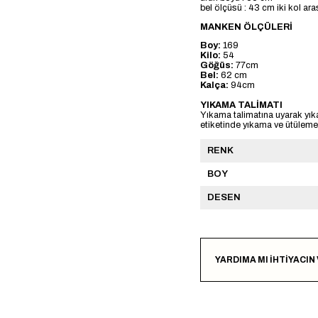
bel ölçüsü : 43 cm iki kol ara
MANKEN ÖLÇÜLERİ
Boy:
169
Kilo:
54
Göğüs:
77cm
Bel:
62 cm
Kalça:
94cm
YIKAMA TALİMATI
Yıkama talimatına uyarak yık
etiketinde yıkama ve ütülemeye
RENK
BOY
DESEN
YARDIMA MI İHTİYACIN