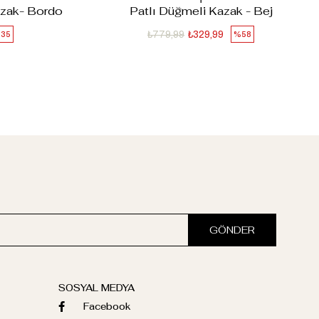
Kazak- Bordo
Patlı Düğmeli Kazak - Bej
₺779,99
₺329,99
35
%58
GÖNDER
SOSYAL MEDYA
Facebook