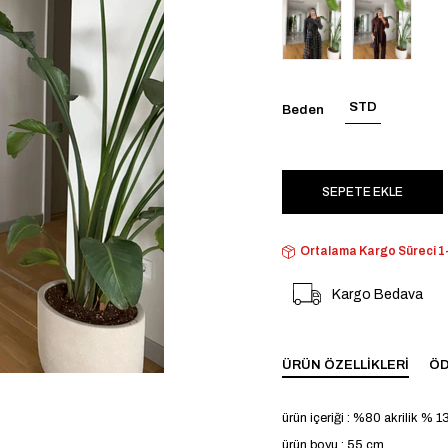
STD
Beden
Ortalama Kargo Süreci 1-
Kargo Bedava
ÜRÜN ÖZELLIKLERI
ÖD
ürün içeriği : %80 akrilik % 1
ürün boyu : 55 cm