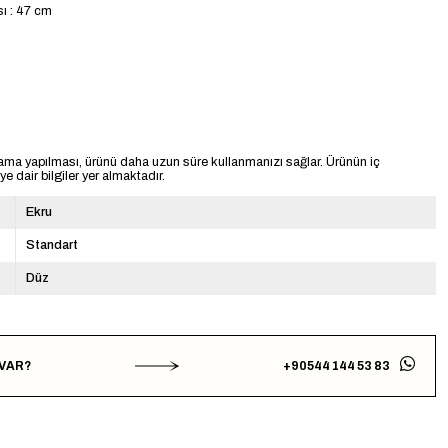
sı : 47 cm
ama yapılması, ürünü daha uzun süre kullanmanızı sağlar. Ürünün iç
 dair bilgiler yer almaktadır.
Ekru
Standart
Düz
 VAR?
+90544 144 53 83