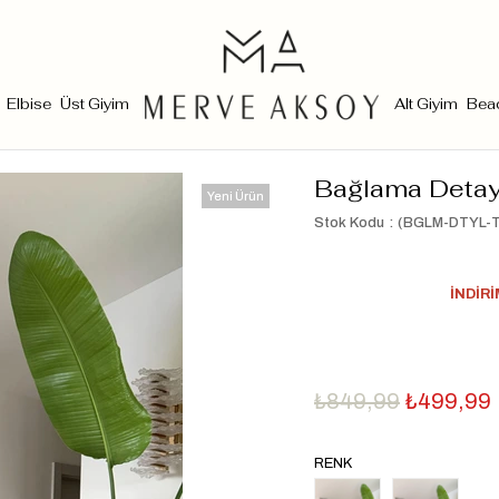
Elbise
Üst Giyim
Alt Giyim
Bea
Bağlama Detayl
Yeni Ürün
Stok Kodu
(BGLM-DTYL-T
İNDİR
₺849,99
₺499,99
RENK