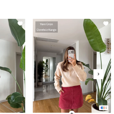
Yeni Ürün
Ücretsiz Kargo
‹
›
1