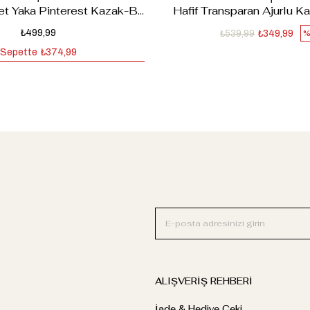
Javed Bisiklet Yaka Pinterest Kazak-Bordo
Hafif Transparan Ajurlu 
₺499,99
₺539,99
₺349,99
%
Sepette
₺374,99
ALIŞVERİŞ REHBERİ
İade & Hediye Çeki