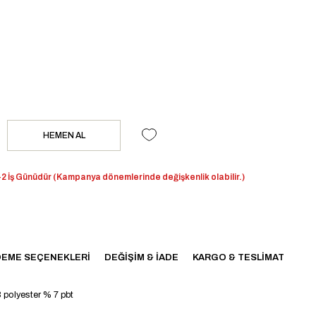
2 İş Günüdür (Kampanya dönemlerinde değişkenlik olabilir.)
EME SEÇENEKLERI
DEĞIŞIM & İADE
KARGO & TESLIMAT
3 polyester % 7 pbt