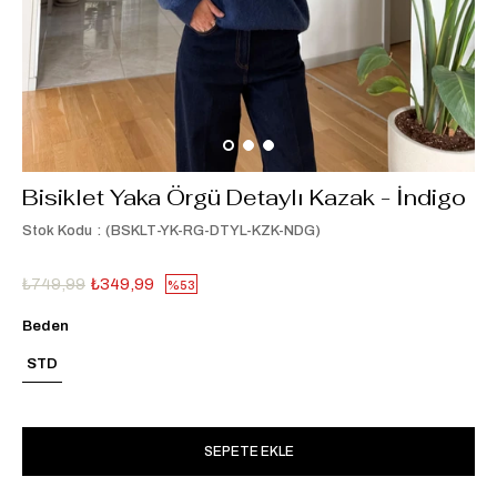
Bisiklet Yaka Örgü Detaylı Kazak - İndigo
Stok Kodu
(BSKLT-YK-RG-DTYL-KZK-NDG)
₺749,99
₺349,99
53
Beden
STD