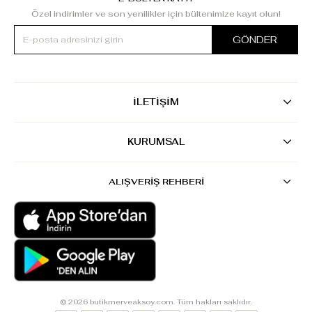
Özel indirimler ve son yenilikler için bültenimize kayıt olun!
GÖNDER
İLETİŞİM
KURUMSAL
ALIŞVERİŞ REHBERİ
© 2026 butikmerveaksoy.com. Tüm hakları saklıdır.