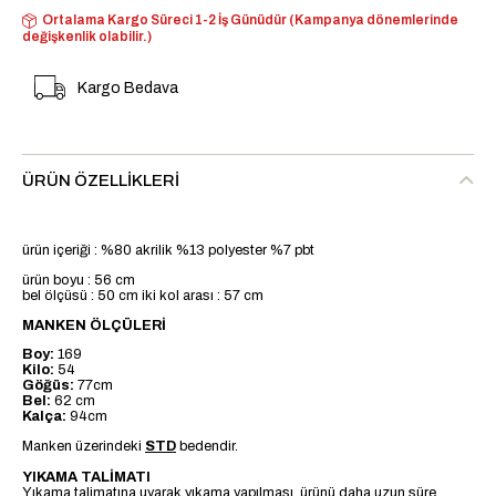
Ortalama Kargo Süreci 1-2 İş Günüdür (Kampanya dönemlerinde
değişkenlik olabilir.)
Kargo Bedava
ÜRÜN ÖZELLIKLERI
ürün içeriği : %80 akrilik %13 polyester %7 pbt
ürün boyu : 56 cm
bel ölçüsü : 50 cm iki kol arası : 57 cm
MANKEN ÖLÇÜLERİ
Boy:
169
Kilo:
54
Göğüs:
77cm
Bel:
62 cm
Kalça:
94cm
Manken üzerindeki
STD
bedendir.
YIKAMA TALİMATI
Yıkama talimatına uyarak yıkama yapılması, ürünü daha uzun süre