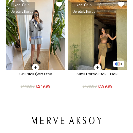
Yeni Ürün
Yeni Ürün
Ücretsiz Kargo
Ücretsiz Kargo
1
k 
Gri Pileli Şort Etek
Simli Pareo Etek - Haki
₺449,99
₺249,99
₺799,99
₺599,99