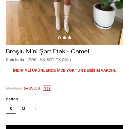
Broşlu Mini Şort Etek - Camel
Stok Kodu
(BRSL-MN-SRT-TK-CML)
İNDİRİMLİ ÜRÜNLERDE İADE YOKTUR DEĞİŞİM VARDIR.
₺699,99
₺499,99
29
Beden
S
M
L