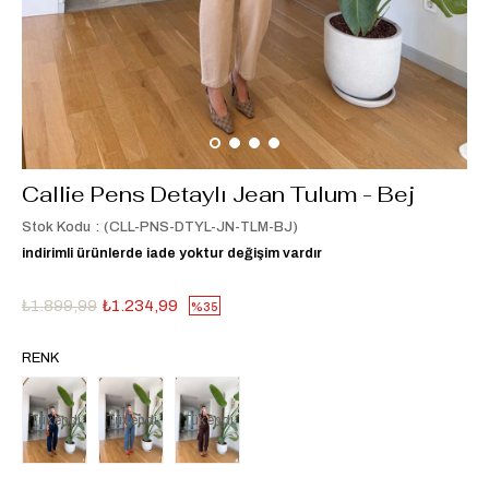
Callie Pens Detaylı Jean Tulum - Bej
Stok Kodu
(CLL-PNS-DTYL-JN-TLM-BJ)
indirimli ürünlerde iade yoktur değişim vardır
₺1.899,99
₺1.234,99
35
RENK
Tükendi
Tükendi
Tükendi