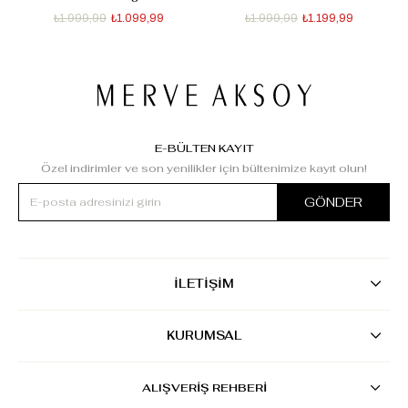
₺1.999,99
₺1.099,99
₺1.999,99
₺1.199,99
E-BÜLTEN KAYIT
Özel indirimler ve son yenilikler için bültenimize kayıt olun!
GÖNDER
İLETİŞİM
KURUMSAL
ALIŞVERİŞ REHBERİ