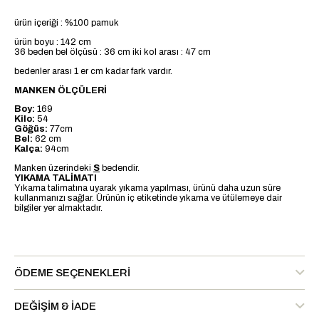
ürün içeriği : %100 pamuk
ürün boyu : 142 cm
36 beden bel ölçüsü : 36 cm iki kol arası : 47 cm
bedenler arası 1 er cm kadar fark vardır.
MANKEN ÖLÇÜLERİ
Boy:
169
Kilo:
54
Göğüs:
77cm
Bel:
62 cm
Kalça:
94cm
Manken üzerindeki
S
bedendir.
YIKAMA TALİMATI
Yıkama talimatına uyarak yıkama yapılması, ürünü daha uzun süre
kullanmanızı sağlar. Ürünün iç etiketinde yıkama ve ütülemeye dair
bilgiler yer almaktadır.
ÖDEME SEÇENEKLERI
DEĞIŞIM & İADE