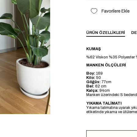
Favorilere Ekle
ÜRÜN ÖZELLIKLERI
DE
KUMAŞ
%62 Viskon %35 Polyester
MANKEN ÖLÇÜLERİ
Boy:
169
Kilo:
50
Göğüs:
77cm
Bel:
62 cm
Kalça:
94cm
Manken üzerindeki S bedendi
YIKAMA TALİMATI
Yıkama talimatına uyarak yık
etiketinde yıkama ve ütülemeye