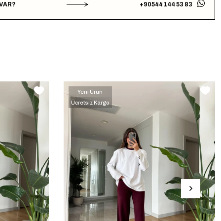
 VAR?
+90544 144 53 83
Yeni Ürün
Ücretsiz Kargo
‹
›