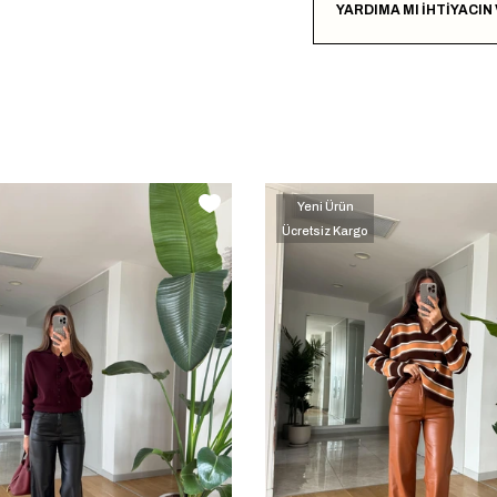
YARDIMA MI İHTİYACIN
Yeni Ürün
Ücretsiz Kargo
‹
‹
›
›