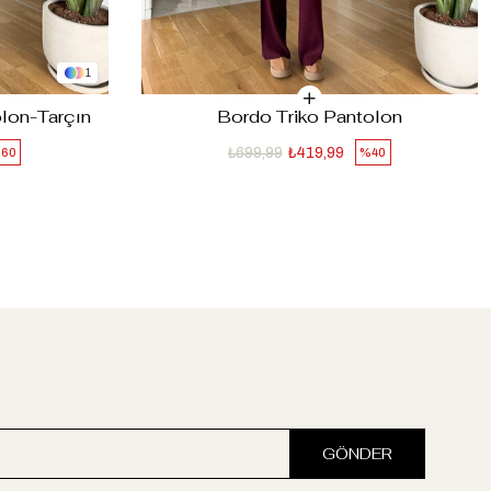
1
lon-Tarçın
Bordo Triko Pantolon
₺699,99
₺419,99
60
%40
GÖNDER