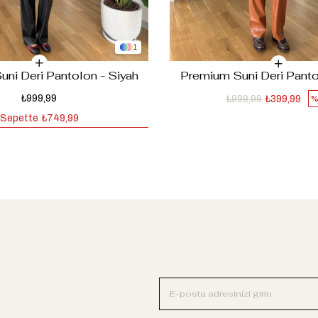
1
ni Deri Pantolon - Siyah
Premium Suni Deri Panto
₺999,99
₺999,99
₺399,99
%
Sepette
₺749,99