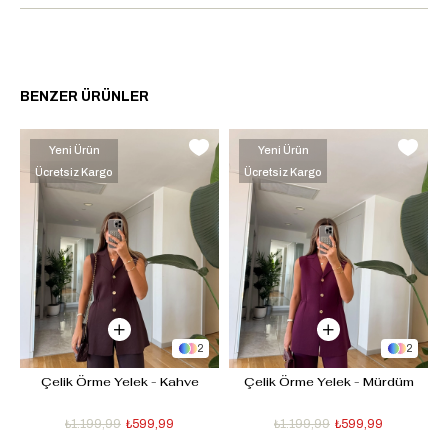
BENZER ÜRÜNLER
Yeni Ürün
Yeni Ürün
Ücretsiz Kargo
Ücretsiz Kargo
2
2
 
Çelik Örme Yelek - Kahve
Çelik Örme Yelek - Mürdüm
₺1.199,99
₺599,99
₺1.199,99
₺599,99