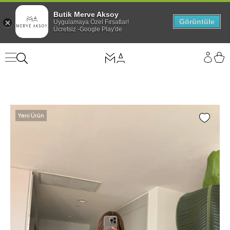
Butik Merve Aksoy
Görüntüle
Uygulamaya Özel Fırsatlar!
Ücretsiz -Google Play'de
Yeni Ürün