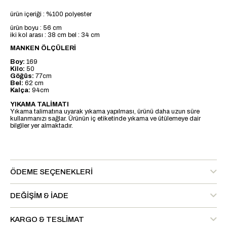
ürün içeriği : %100 polyester
ürün boyu : 56 cm
iki kol arası : 38 cm bel : 34 cm
MANKEN ÖLÇÜLERİ
Boy:
169
Kilo:
50
Göğüs:
77cm
Bel:
62 cm
Kalça:
94cm
YIKAMA TALİMATI
Yıkama talimatına uyarak yıkama yapılması, ürünü daha uzun süre
kullanmanızı sağlar. Ürünün iç etiketinde yıkama ve ütülemeye dair
bilgiler yer almaktadır.
ÖDEME SEÇENEKLERI
DEĞIŞIM & İADE
KARGO & TESLIMAT