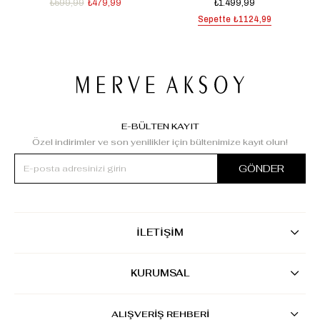
₺599,99
₺479,99
₺1.499,99
Sepette
₺1124,99
E-BÜLTEN KAYIT
Özel indirimler ve son yenilikler için bültenimize kayıt olun!
GÖNDER
İLETİŞİM
KURUMSAL
ALIŞVERİŞ REHBERİ