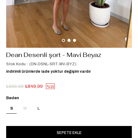
Dean Desenli şort - Mavi Beyaz
Stok Kodu
(DN-DSNL-SRT-MV-BYZ)
indirimli ürünlerde iade yoktur değişim vardır
₺999,99
₺849,99
15
Beden
S
M
L