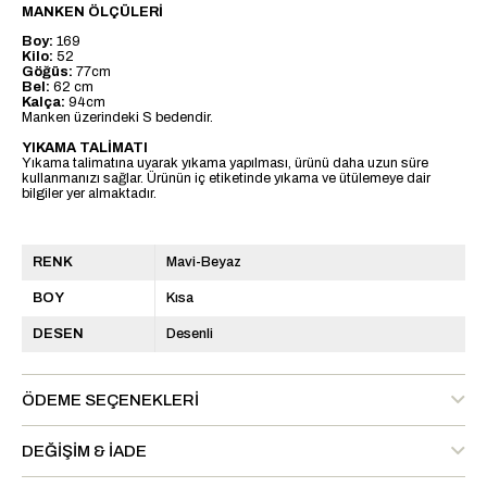
MANKEN ÖLÇÜLERİ
Boy:
169
Kilo:
52
Göğüs:
77cm
Bel:
62 cm
Kalça:
94cm
Manken üzerindeki S bedendir.
YIKAMA TALİMATI
Yıkama talimatına uyarak yıkama yapılması, ürünü daha uzun süre
kullanmanızı sağlar. Ürünün iç etiketinde yıkama ve ütülemeye dair
bilgiler yer almaktadır.
RENK
Mavi-Beyaz
BOY
Kısa
DESEN
Desenli
ÖDEME SEÇENEKLERI
DEĞIŞIM & İADE