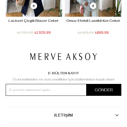
- 
Lacivert Çizgili Blazer Ceket 
Omuz Efektli Lastikli Kot Ceket
D
₺1.799,99
₺1.529,99
₺1.499,99
₺699,99
E-BÜLTEN KAYIT
Özel indirimler ve son yenilikler için bültenimize kayıt olun!
GÖNDER
İLETİŞİM