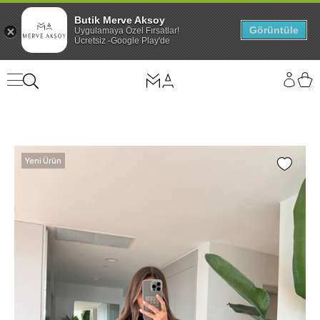
Butik Merve Aksoy
Görüntüle
Uygulamaya Özel Fırsatlar!
Ücretsiz -Google Play'de
Yeni Ürün