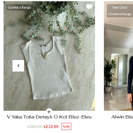
Ücretsiz Kargo
Yeni Ürün
Ücretsiz Kargo
V Yaka Toka Detaylı O Kol Bluz-Ekru
Alwin Bis
₺399,99
₺219,99
%45