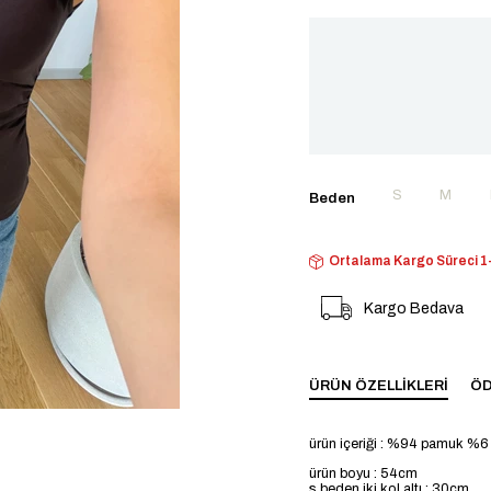
S
M
Beden
Ortalama Kargo Süreci 1-
Kargo Bedava
ÜRÜN ÖZELLIKLERI
ÖD
ürün içeriği : %94 pamuk %6
ürün boyu : 54cm
s beden iki kol altı : 30cm