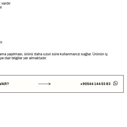
 vardır
ir
r.
ama yapılması, ürünü daha uzun süre kullanmanızı sağlar. Ürünün iç
 dair bilgiler yer almaktadır.
 VAR?
+90544 144 53 83