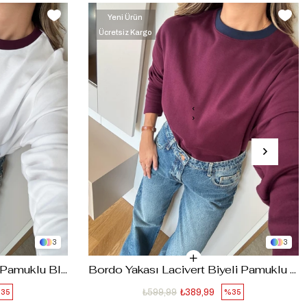
Yeni Ürün
Ücretsiz Kargo
‹
›
3
3
Beyaz Yakası Bordo Biyeli Pamuklu Bluz
Bordo Yakası Lacivert Biyeli Pamuklu Bluz
₺599,99
₺389,99
35
%35