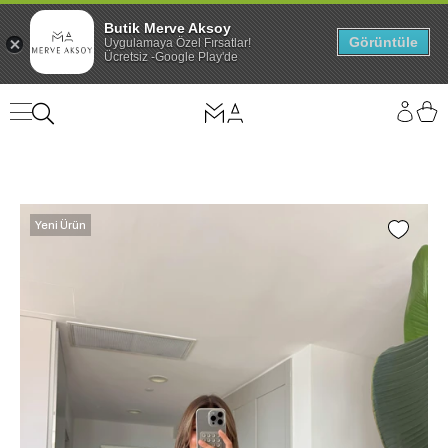
Butik Merve Aksoy
Görüntüle
Uygulamaya Özel Fırsatlar!
Ücretsiz -Google Play'de
Yeni Ürün