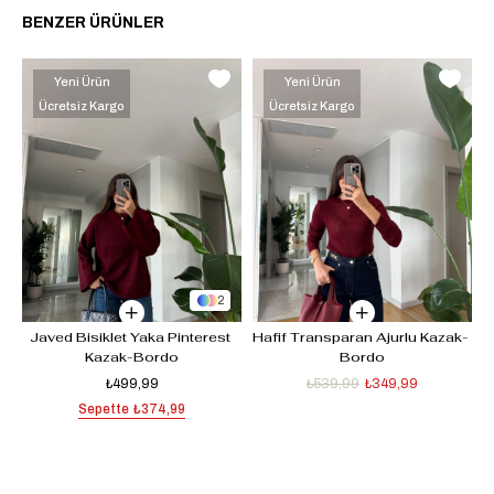
BENZER ÜRÜNLER
Yeni Ürün
Yeni Ürün
Ücretsiz Kargo
Ücretsiz Kargo
2
i
Javed Bisiklet Yaka Pinterest 
Hafif Transparan Ajurlu Kazak- 
Kazak-Bordo
Bordo
₺499,99
₺539,99
₺349,99
Sepette
₺374,99