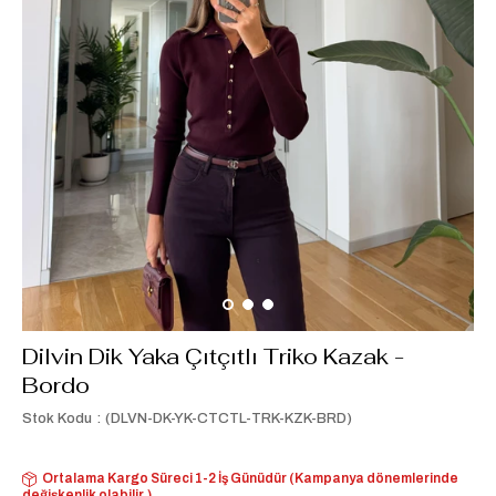
Dilvin Dik Yaka Çıtçıtlı Triko Kazak -
Bordo
Stok Kodu
(DLVN-DK-YK-CTCTL-TRK-KZK-BRD)
Ortalama Kargo Süreci 1-2 İş Günüdür (Kampanya dönemlerinde
değişkenlik olabilir.)