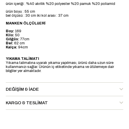
ürün içeriği : %40 akrilik %20 polyester %20 pamuk %20 poliamid
ürün boyu : 55 cm
bel ölçüsü : 30 cm iki kol arası : 37 cm
MANKEN ÖLÇÜLüERİ
Boy:
169
Kilo:
50
Göğüs:
77cm
Bel:
62 cm
Kalça:
94cm
YIKAMA TALİMATI
Yıkama talimatına uyarak yıkama yapılması, ürünü daha uzun süre
kullanmanızı sağlar. Ürünün iç etiketinde yıkama ve ütülemeye dair
bilgiler yer almaktadır.
DEĞIŞIM & İADE
KARGO & TESLIMAT