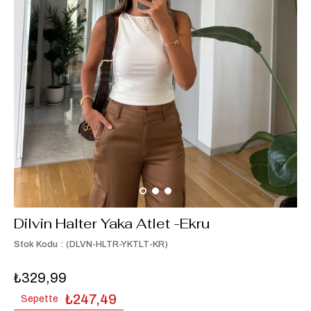
Dilvin Halter Yaka Atlet -Ekru
Stok Kodu
(DLVN-HLTR-YKTLT-KR)
₺329,99
₺247,49
Sepette