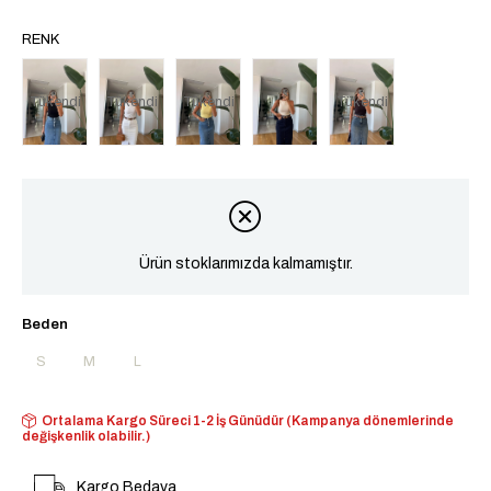
RENK
Tükendi
Tükendi
Tükendi
Tükendi
Ürün stoklarımızda kalmamıştır.
Beden
S
M
L
Ortalama Kargo Süreci 1-2 İş Günüdür (Kampanya dönemlerinde
değişkenlik olabilir.)
Kargo Bedava