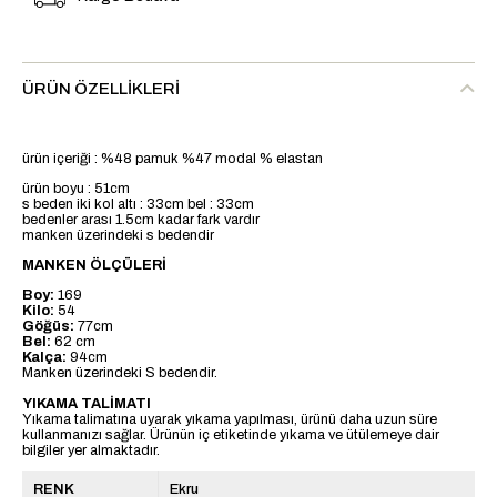
ÜRÜN ÖZELLIKLERI
ürün içeriği : %48 pamuk %47 modal % elastan
ürün boyu : 51cm
s beden iki kol altı : 33cm bel : 33cm
bedenler arası 1.5cm kadar fark vardır
manken üzerindeki s bedendir
MANKEN ÖLÇÜLERİ
Boy:
169
Kilo:
54
Göğüs:
77cm
Bel:
62 cm
Kalça:
94cm
Manken üzerindeki S bedendir.
YIKAMA TALİMATI
Yıkama talimatına uyarak yıkama yapılması, ürünü daha uzun süre
kullanmanızı sağlar. Ürünün iç etiketinde yıkama ve ütülemeye dair
bilgiler yer almaktadır.
RENK
Ekru