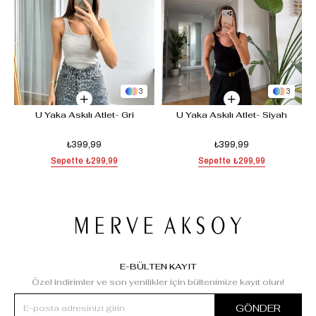
3
3
U Yaka Askılı Atlet- Gri
U Yaka Askılı Atlet- Siyah
₺399,99
₺399,99
Sepette
₺299,99
Sepette
₺299,99
E-BÜLTEN KAYIT
Özel indirimler ve son yenilikler için bültenimize kayıt olun!
GÖNDER