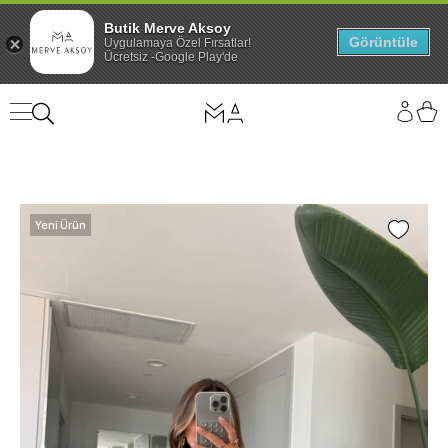
Butik Merve Aksoy
Görüntüle
Uygulamaya Özel Fırsatlar!
Ücretsiz -Google Play'de
Yeni Ürün