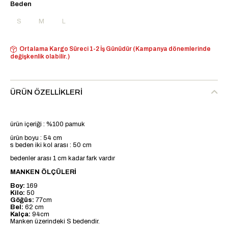
Beden
S
M
L
Ortalama Kargo Süreci 1-2 İş Günüdür (Kampanya dönemlerinde
değişkenlik olabilir.)
ÜRÜN ÖZELLIKLERI
ürün içeriği : %100 pamuk
ürün boyu : 54 cm
s beden iki kol arası : 50 cm
bedenler arası 1 cm kadar fark vardır
MANKEN ÖLÇÜLERİ
Boy:
169
Kilo:
50
Göğüs:
77cm
Bel:
62 cm
Kalça:
94cm
Manken üzerindeki S bedendir.