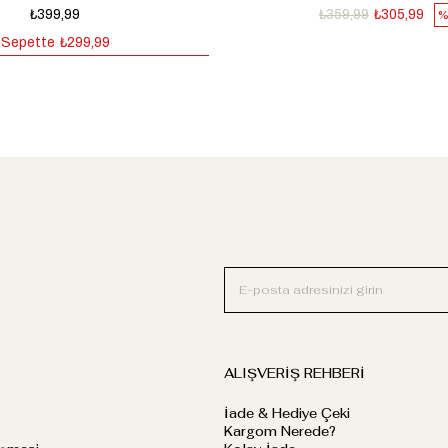
₺399,99
₺359,99
₺305,99
%
Sepette
₺299,99
ALIŞVERİŞ REHBERİ
İade & Hediye Çeki
Kargom Nerede?