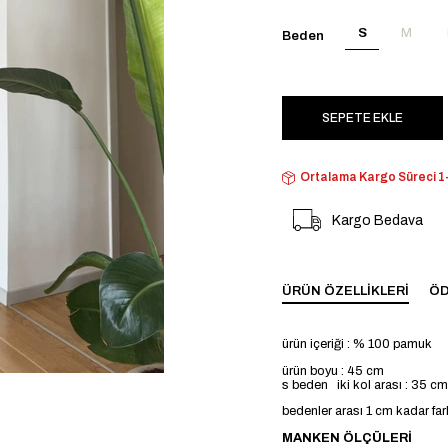
S
M
Beden
Ortalama Kargo Süreci 1-
Kargo Bedava
ÜRÜN ÖZELLIKLERI
ÖD
ürün içeriği : % 100 pamuk
ürün boyu : 45 cm
s beden iki kol arası : 35 c
bedenler arası 1 cm kadar far
MANKEN ÖLÇÜLERİ