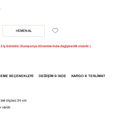
L
2 İş Günüdür (Kampanya dönemlerinde değişkenlik olabilir.)
EME SEÇENEKLERI
DEĞIŞIM & İADE
KARGO & TESLIMAT
m bel ölçüsü:34 cm
k vardır