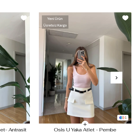
Yeni Ürün
Ücretsiz Kargo
‹
›
1
et- Antrasit
Osis U Yaka Atlet - Pembe