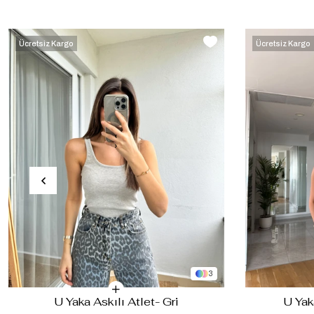
Ücretsiz Kargo
Ücretsiz Kargo
‹
›
3
U Yaka Askılı Atlet- Gri
U Yak