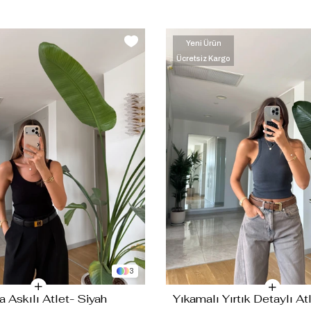
Yeni Ürün
Ücretsiz Kargo
‹
‹
›
›
3
a Askılı Atlet- Siyah
Yıkamalı Yırtık Detaylı Atl