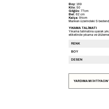
Boy:
169
Kilo:
50
Göğüs:
77cm
Bel:
62 cm
Kalça:
94cm
Manken üzerindeki S bedendi
YIKAMA TALİMATI
Yıkama talimatına uyarak yık
etiketinde yıkama ve ütülemeye
RENK
BOY
DESEN
YARDIMA MI İHTİYACIN