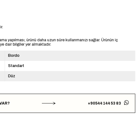
r.
ama yapılması, ürünü daha uzun süre kullanmanızı sağlar. Ürünün iç
 dair bilgiler yer almaktadır.
Bordo
Standart
Düz
 VAR?
+90544 144 53 83