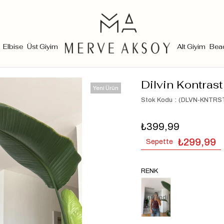
Elbise
Üst Giyim
Alt Giyim
Bea
Dilvin Kontrast 
Yeni Ürün
Stok Kodu
(DLVN-KNTRS
₺399,99
₺299,99
Sepette
RENK
Tükendi