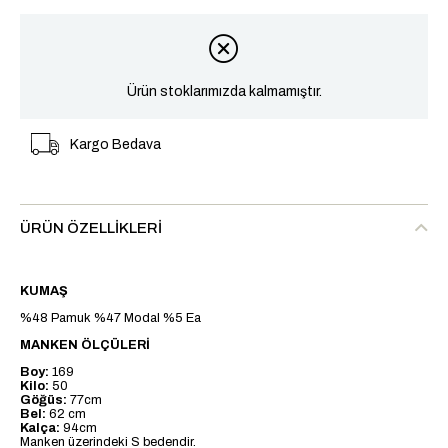
Ürün stoklarımızda kalmamıştır.
Kargo Bedava
ÜRÜN ÖZELLIKLERI
KUMAŞ
%48 Pamuk %47 Modal %5 Ea
MANKEN ÖLÇÜLERİ
Boy:
169
Kilo:
50
Göğüs:
77cm
Bel:
62 cm
Kalça:
94cm
Manken üzerindeki S bedendir.