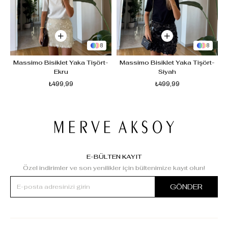
8
8
 
Massimo Bisiklet Yaka Tişört-
Massimo Bisiklet Yaka Tişört-
Ekru
Siyah
₺499,99
₺499,99
E-BÜLTEN KAYIT
Özel indirimler ve son yenilikler için bültenimize kayıt olun!
GÖNDER