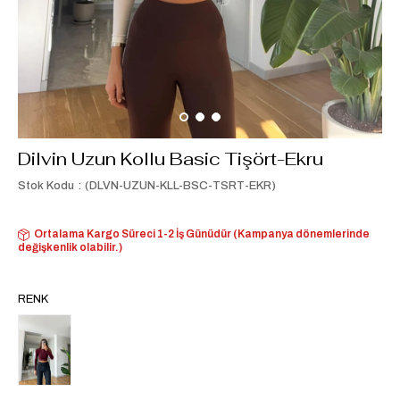
Dilvin Uzun Kollu Basic Tişört-Ekru
Stok Kodu
(DLVN-UZUN-KLL-BSC-TSRT-EKR)
Ortalama Kargo Süreci 1-2 İş Günüdür (Kampanya dönemlerinde
değişkenlik olabilir.)
RENK