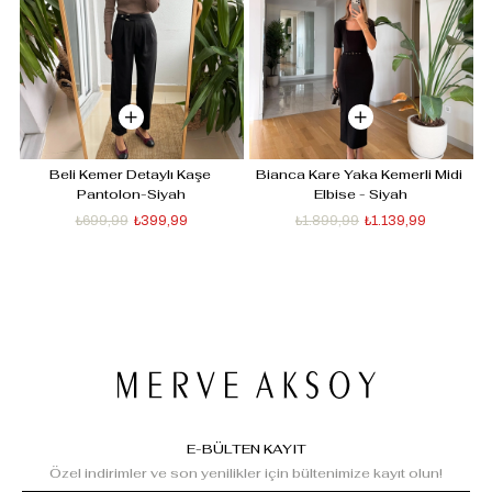
Beli Kemer Detaylı Kaşe 
Bianca Kare Yaka Kemerli Midi 
Pantolon-Siyah
Elbise - Siyah
₺699,99
₺399,99
₺1.899,99
₺1.139,99
E-BÜLTEN KAYIT
Özel indirimler ve son yenilikler için bültenimize kayıt olun!