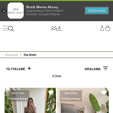
Butik Merve Aksoy
Görüntüle
Uygulamaya Özel Fırsatlar!
Ücretsiz -Google Play'de
Anasayfa
Dış Giyim
FILTRELEME
SIRALAMA
2 Ürün
Yeni Ürün
Yeni Ürün
Ücretsiz Kargo
Ücretsiz Kargo