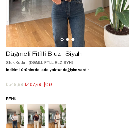
Düğmeli Fitilli Bluz -Siyah
Stok Kodu
(DGMLL-FTLL-BLZ-SYH)
indirimli ürünlerde iade yoktur değişim vardır
₺549,99
₺467,49
15
RENK