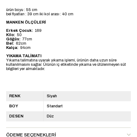
ürün boyu : 55 cm
bel fiyatları : 39 cm iki kol arası : 40 cm
MANKEN ÖLÇÜLERİ
Erkek Çocuk:
169
Kilo:
50
Göğüs:
77cm
Bel:
62cm
Kalça:
94cm
YIKAMA TALİMATI
Yıkama talimatına uyarak yıkama işlemi, ürünün daha uzun süre
kullanılmasını sağlar. Ürünün iç etiketinde yıkama ve ütülenmeyen süt
bilgileri yer almaktadır.
RENK
Siyah
BOY
Standart
DESEN
Düz
ÖDEME SEÇENEKLERI