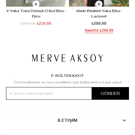
V Yaka Toka Detaylı O Kol Bluz-
Alwin Bisiklet Yaka Bluz-
Ekru
Lacivert
₺399,99
₺219,99
₺399,99
Sepette
₺299,99
E-BÜLTEN KAYIT
Özel indirimler ve son yenilikler için bültenimize kayıt olun!
GÖNDER
İLETİŞİM