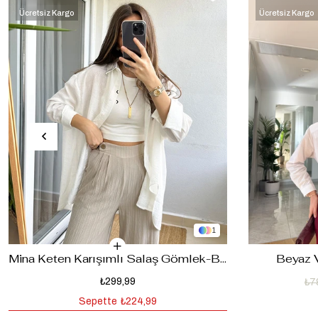
Ücretsiz Kargo
Ücretsiz Kargo
‹
›
1
Mina Keten Karışımlı Salaş Gömlek-Beyaz
Beyaz 
₺299,99
₺7
Sepette
₺224,99