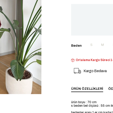
S
M
Beden
Ortalama Kargo Süreci 1-
Kargo Bedava
ÜRÜN ÖZELLIKLERI
ÖD
ürün boyu : 70 cm
s beden bel ölçüsü : 55 cm ik
bedenler arası 1 er cm kadar f