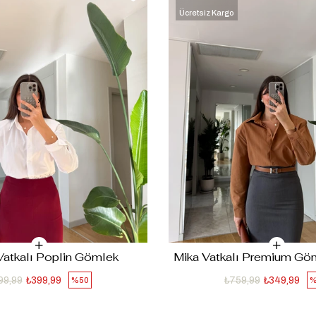
Ücretsiz Kargo
‹
‹
›
›
Vatkalı Poplin Gömlek
Mika Vatkalı Premium G
99,99
₺399,99
₺759,99
₺349,99
%50
%