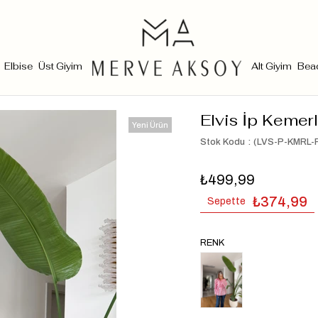
Elbise
Üst Giyim
Alt Giyim
Bea
Elvis İp Kemer
Yeni Ürün
Stok Kodu
(LVS-P-KMRL-
₺499,99
₺374,99
Sepette
RENK