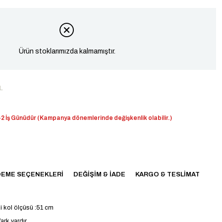
Ürün stoklarımızda kalmamıştır.
L
2 İş Günüdür (Kampanya dönemlerinde değişkenlik olabilir.)
EME SEÇENEKLERI
DEĞIŞIM & İADE
KARGO & TESLIMAT
i kol ölçüsü :51 cm
ark vardır