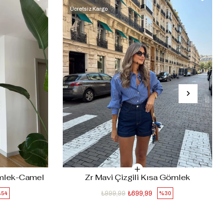
Ücretsiz Kargo
‹
›
ömlek-Camel
Zr Mavi Çizgili Kısa Gömlek
₺999,99
₺699,99
54
%30