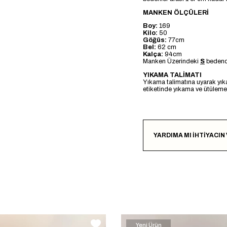
MANKEN ÖLÇÜLERİ
Boy:
169
Kilo:
50
Göğüs:
77cm
Bel:
62 cm
Kalça:
94cm
Manken Üzerindeki
S
bedendi
YIKAMA TALİMATI
Yıkama talimatına uyarak yık
etiketinde yıkama ve ütülemeye
YARDIMA MI İHTİYACIN
Yeni Ürün