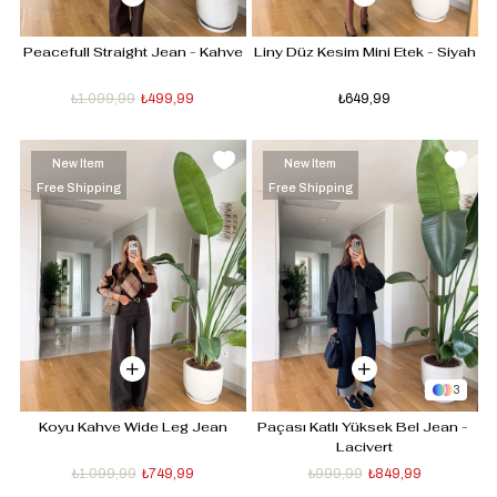
Peacefull Straight Jean - Kahve
Liny Düz Kesim Mini Etek - Siyah
₺1.099,99
₺499,99
₺649,99
New Item
New Item
Free Shipping
Free Shipping
3
Koyu Kahve Wide Leg Jean
Paçası Katlı Yüksek Bel Jean - 
Lacivert
₺1.099,99
₺749,99
₺999,99
₺849,99