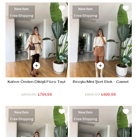
New Item
New Item
Free Shipping
Free Shipping
Kahve Önden Dikişli Füzo Tayt
Broşlu Mini Şort Etek - Camel
₺899,99
₺764,99
₺699,99
₺499,99
New Item
New Item
Free Shipping
Free Shipping