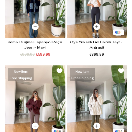
6
Kemik Düğmeli İspanyol Paça 
Oys Yüksek Bel Likralı Tayt - 
Jean - Mavi 
Antrasit
₺999,99
₺599,99
₺399,99
New Item
New Item
Free Shipping
Free Shipping
6
6