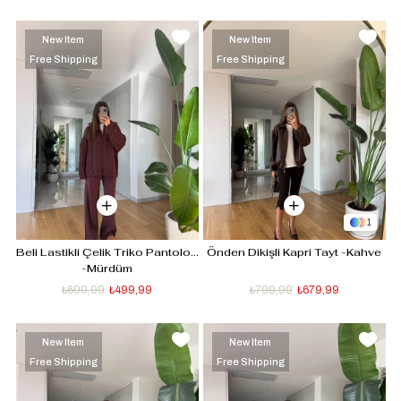
New Item
New Item
Free Shipping
Free Shipping
1
Beli Lastikli Çelik Triko Pantolon 
Önden Dikişli Kapri Tayt -Kahve
-Mürdüm
₺699,99
₺499,99
₺799,99
₺679,99
New Item
New Item
Free Shipping
Free Shipping