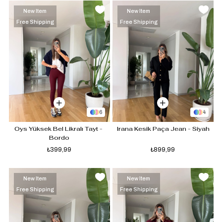
New Item
New Item
Free Shipping
Free Shipping
6
4
Oys Yüksek Bel Likralı Tayt - 
Irana Kesik Paça Jean - Siyah
Bordo
₺399,99
₺899,99
New Item
New Item
Free Shipping
Free Shipping