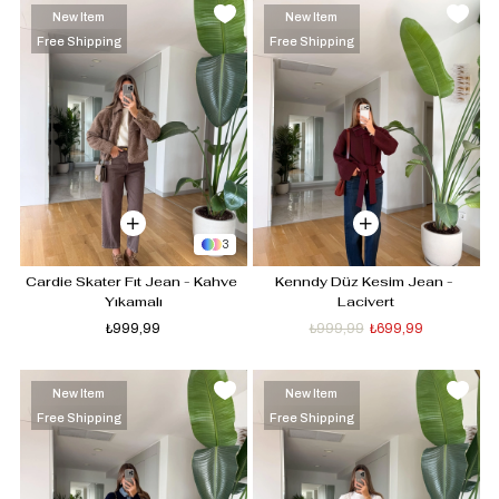
New Item
New Item
Free Shipping
Free Shipping
3
Cardie Skater Fıt Jean - Kahve 
Kenndy Düz Kesim Jean - 
Yıkamalı
Lacivert
₺999,99
₺999,99
₺699,99
New Item
New Item
Free Shipping
Free Shipping