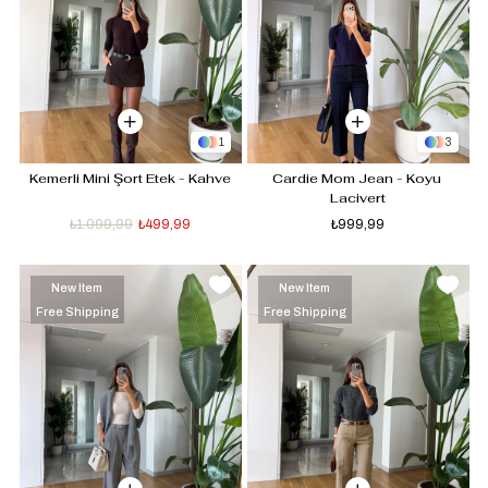
1
3
Kemerli Mini Şort Etek - Kahve
Cardie Mom Jean - Koyu 
Lacivert
₺1.099,99
₺499,99
₺999,99
New Item
New Item
Free Shipping
Free Shipping