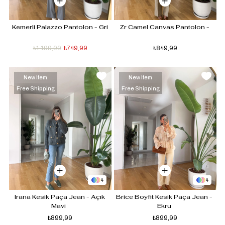
Kemerli Palazzo Pantolon - Gri
Zr Camel Canvas Pantolon - 
₺1.199,99
₺749,99
₺849,99
New Item
New Item
Free Shipping
Free Shipping
4
4
Irana Kesik Paça Jean - Açık 
Brice Boyfit Kesik Paça Jean - 
Mavi  
Ekru 
₺899,99
₺899,99