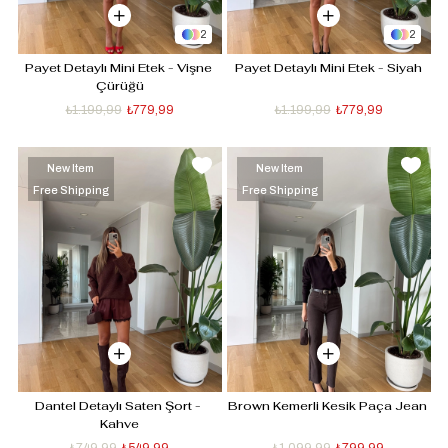
2
2
Payet Detaylı Mini Etek - Vişne 
Payet Detaylı Mini Etek - Siyah
Çürüğü
₺1.199,99
₺779,99
₺1.199,99
₺779,99
New Item
New Item
Free Shipping
Free Shipping
Dantel Detaylı Saten Şort - 
Brown Kemerli Kesik Paça Jean 
Kahve