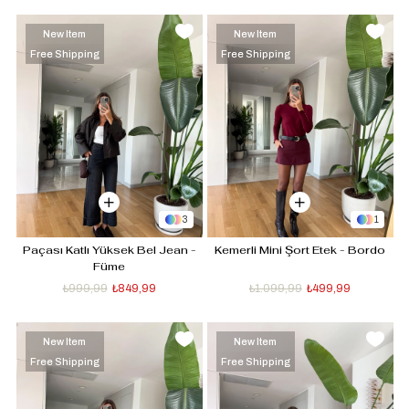
New Item
New Item
Free Shipping
Free Shipping
3
1
Paçası Katlı Yüksek Bel Jean -
Kemerli Mini Şort Etek - Bordo
Füme
₺999,99
₺849,99
₺1.099,99
₺499,99
New Item
New Item
Free Shipping
Free Shipping