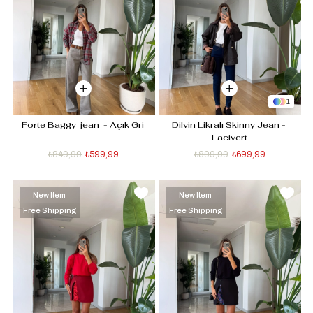
1
Forte Baggy  jean  - Açık Gri 
Dilvin Likralı Skinny Jean - 
Lacivert
₺849,99
₺599,99
₺899,99
₺699,99
New Item
New Item
Free Shipping
Free Shipping