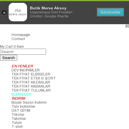
Butik Merve Aksoy
Görüntüle
Uygulamaya Özel Fırsatlar!
Ücretsiz -Google Play'de
2000₺ ve Üzeri Ücretsiz Kargo!
Homepage
Contact
My Cart
0
Item
EN YENİLER
DEV İNDİRİMLER
TEK FİYAT ELBİSELER
TEK FİYAT ETEK & ŞORT
TEK FİYAT KAZAKLAR
TEK FİYAT KABANLAR
TEK FİYAT TULUMLAR
ELBİSELER
İNDİRİM
Büyük Sezon İndirimi
Tüm İndirimler
ÜST GİYİM
Trikolar
Takımlar
Tulum
T-shirt