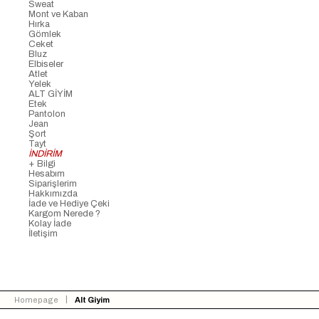
Sweat
Mont ve Kaban
Hırka
Gömlek
Ceket
Bluz
Elbiseler
Atlet
Yelek
ALT GİYİM
Etek
Pantolon
Jean
Şort
Tayt
İNDİRİM
+ Bilgi
Hesabım
Siparişlerim
Hakkımızda
İade ve Hediye Çeki
Kargom Nerede ?
Kolay İade
İletişim
Homepage
Alt Giyim