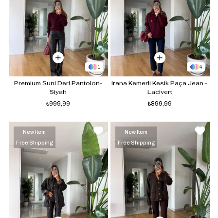
1
4
Premium Suni Deri Pantolon-
Irana Kemerli Kesik Paça Jean - 
Siyah
Lacivert
₺999,99
₺899,99
New Item
New Item
Free Shipping
Free Shipping