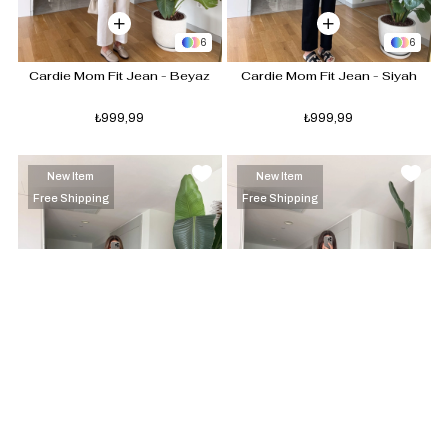
6
6
Cardie Mom Fit Jean - Beyaz
Cardie Mom Fit Jean - Siyah
₺999,99
₺999,99
New Item
New Item
Free Shipping
Free Shipping
6
Cardie Mom Fit Jean - Kahve 
İspanyol Kesim Kadife 
Tint
Pantolon-Bordo