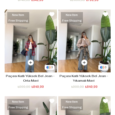
₺749,99
₺549,99
₺1.099,99
₺799,99
New Item
New Item
Free Shipping
Free Shipping
3
3
Paçası Katlı Yüksek Bel Jean - 
Paçası Katlı Yüksek Bel Jean - 
Orta Mavi
Yıkamalı Mavi  
₺999,99
₺849,99
₺999,99
₺849,99
New Item
New Item
Free Shipping
Free Shipping