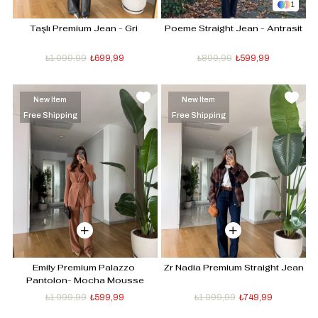
1
Taşlı Premium Jean - Gri 
Poeme Straight Jean - Antrasit
₺1.099,99
₺699,99
₺899,99
₺599,99
New Item
New Item
Free Shipping
Free Shipping
Emily Premium Palazzo 
Zr Nadia Premium Straight Jean
Pantolon- Mocha Mousse
₺1.099,99
₺599,99
₺1.099,99
₺749,99