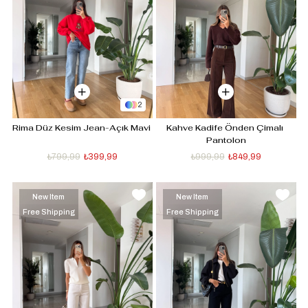
2
Rima Düz Kesim Jean-Açık Mavi 
Kahve Kadife Önden Çimalı 
Pantolon
₺799,99
₺399,99
₺999,99
₺849,99
New Item
New Item
Free Shipping
Free Shipping