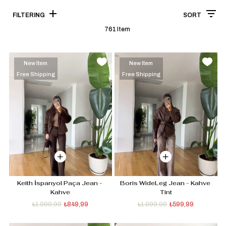
FILTERING
SORT
761 Item
New Item
New Item
Free Shipping
Free Shipping
Keith İspanyol Paça Jean - 
Boris WideLeg Jean - Kahve 
Kahve
Tint
₺1.099,99
₺849,99
₺1.099,99
₺599,99