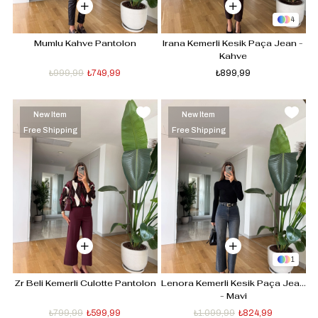
4
Mumlu Kahve Pantolon
Irana Kemerli Kesik Paça Jean - 
Kahve
₺999,99
₺749,99
₺899,99
New Item
New Item
Free Shipping
Free Shipping
1
Zr Beli Kemerli Culotte Pantolon
Lenora Kemerli Kesik Paça Jean 
- Mavi
₺799,99
₺599,99
₺1.099,99
₺824,99