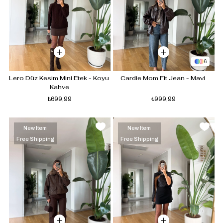
6
Lero Düz Kesim Mini Etek - Koyu 
Cardie Mom Fit Jean - Mavi 
Kahve
₺699,99
₺999,99
New Item
New Item
Free Shipping
Free Shipping