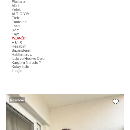
Elbiseler
Atlet
Yelek
ALT GİYİM
Etek
Pantolon
Jean
Şort
Tayt
İNDİRİM
+ Bilgi
Hesabım
Siparişlerim
Hakkımızda
İade ve Hediye Çeki
Kargom Nerede ?
Kolay İade
İletişim
New Item