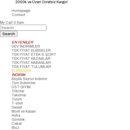
2000₺ ve Üzeri Ücretsiz Kargo!
Homepage
Contact
My Cart
0
Item
EN YENİLER
DEV İNDİRİMLER
TEK FİYAT ELBİSELER
TEK FİYAT ETEK & ŞORT
TEK FİYAT KAZAKLAR
TEK FİYAT KABANLAR
TEK FİYAT TULUMLAR
ELBİSELER
İNDİRİM
Büyük Sezon İndirimi
Tüm İndirimler
ÜST GİYİM
Trikolar
Takımlar
Tulum
T-shirt
Sweat
Mont ve Kaban
Hırka
Gömlek
Ceket
Bluz