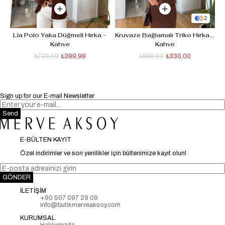
2
- 
Lia Polo Yaka Düğmeli Hırka - 
Kruvaze Bağlamalı Triko Hırka - 
Kahve
Kahve
₺739,99
₺399,99
₺859,99
₺330,00
Sign up for our E-mail Newsletter
Send
E-BÜLTEN KAYIT
Özel indirimler ve son yenilikler için bültenimize kayıt olun!
GÖNDER
İLETİŞİM
+90 507 097 29 09
info@butikmerveaksoy.com
KURUMSAL