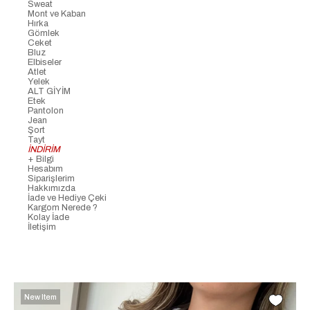
Sweat
Mont ve Kaban
Hırka
Gömlek
Ceket
Bluz
Elbiseler
Atlet
Yelek
ALT GİYİM
Etek
Pantolon
Jean
Şort
Tayt
İNDİRİM
+ Bilgi
Hesabım
Siparişlerim
Hakkımızda
İade ve Hediye Çeki
Kargom Nerede ?
Kolay İade
İletişim
New Item