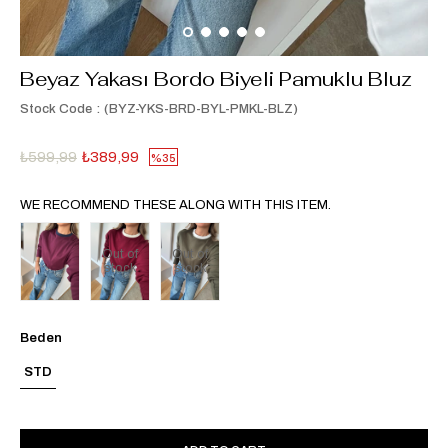
Beyaz Yakası Bordo Biyeli Pamuklu Bluz
Stock Code
(BYZ-YKS-BRD-BYL-PMKL-BLZ)
₺599,99
₺389,99
35
WE RECOMMEND THESE ALONG WITH THIS ITEM.
Out of
Out of
stock
stock
Beden
STD