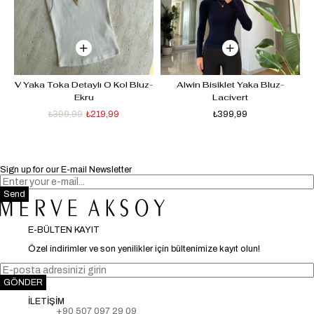
-
V Yaka Toka Detaylı O Kol Bluz-
Alwin Bisiklet Yaka Bluz-
Ekru
Lacivert
₺399,99
₺219,99
₺399,99
Sign up for our E-mail Newsletter
Send
E-BÜLTEN KAYIT
Özel indirimler ve son yenilikler için bültenimize kayıt olun!
GÖNDER
İLETİŞİM
+90 507 097 29 09