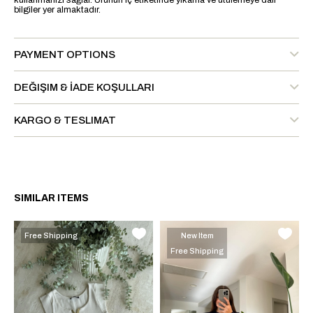
kullanmanızı sağlar. Ürünün iç etiketinde yıkama ve ütülemeye dair
bilgiler yer almaktadır.
PAYMENT OPTIONS
DEĞIŞIM & İADE KOŞULLARI
KARGO & TESLIMAT
SIMILAR ITEMS
Free Shipping
New Item
Free Shipping