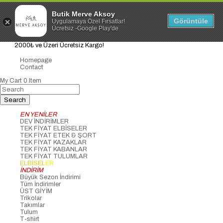
Butik Merve Aksoy
Görüntüle
Uygulamaya Özel Fırsatlar!
Ücretsiz -Google Play'de
2000₺ ve Üzeri Ücretsiz Kargo!
Homepage
Contact
My Cart
0
Item
EN YENİLER
DEV İNDİRİMLER
TEK FİYAT ELBİSELER
TEK FİYAT ETEK & ŞORT
TEK FİYAT KAZAKLAR
TEK FİYAT KABANLAR
TEK FİYAT TULUMLAR
ELBİSELER
İNDİRİM
Büyük Sezon İndirimi
Tüm İndirimler
ÜST GİYİM
Trikolar
Takımlar
Tulum
T-shirt