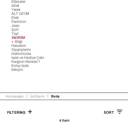
Elbiseler
Atlet
Yelek
ALT GİYİM
Etek
Pantolon
Jean
Şort
Tayt
İNDİRİM
+ Bilgi
Hesabım
Siparişlerim
Hakkımızda
İade ve Hediye Çeki
Kargom Nerede ?
Kolay İade
İletişim
Homepage
Üst Giyim
Body
FILTERING
SORT
4 Item