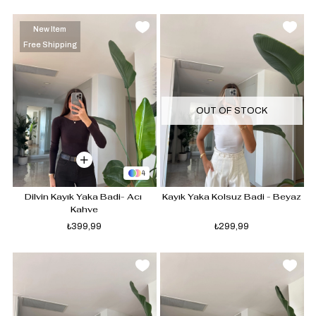
New Item
Free Shipping
OUT OF STOCK
4
Dilvin Kayık Yaka Badi- Acı 
Kayık Yaka Kolsuz Badi - Beyaz
Kahve
₺399,99
₺299,99