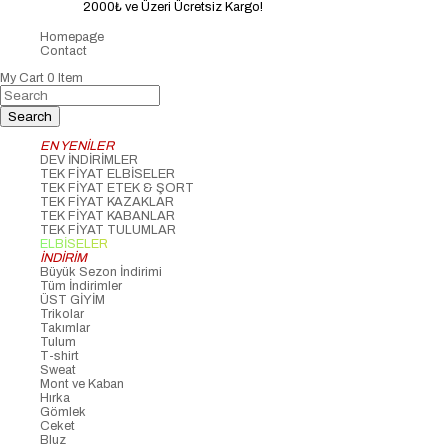
2000₺ ve Üzeri Ücretsiz Kargo!
Homepage
Contact
My Cart
0
Item
EN YENİLER
DEV İNDİRİMLER
TEK FİYAT ELBİSELER
TEK FİYAT ETEK & ŞORT
TEK FİYAT KAZAKLAR
TEK FİYAT KABANLAR
TEK FİYAT TULUMLAR
ELBİSELER
İNDİRİM
Büyük Sezon İndirimi
Tüm İndirimler
ÜST GİYİM
Trikolar
Takımlar
Tulum
T-shirt
Sweat
Mont ve Kaban
Hırka
Gömlek
Ceket
Bluz