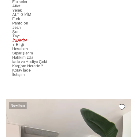
Elbiseler
Atlet
Yelek
ALT GİYİM
Etek
Pantolon
Jean
Şort
Tayt
İNDİRİM
+ Bilgi
Hesabım
Siparişlerim
Hakkımızda
İade ve Hediye Çeki
Kargom Nerede ?
Kolay İade
İletişim
New Item