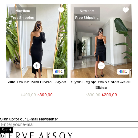
New Item
New Item
Free Shipping
Free Shipping
1
1
 
Villa Tek Kol Midi Elbise - Siyah
Siyah Degaje Yaka Saten Askılı 
Elbise
₺499,99
₺399,99
₺699,99
₺299,99
Sign up for our E-mail Newsletter
Send