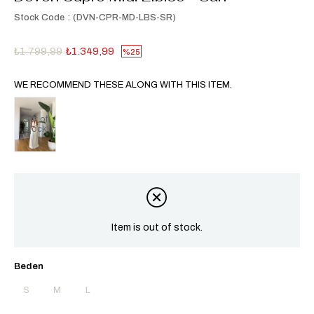
Stock Code
(DVN-CPR-MD-LBS-SR)
₺1.799,99
₺1.349,99
25
WE RECOMMEND THESE ALONG WITH THIS ITEM.
Out of
stock
Item is out of stock.
Beden
S
M
L