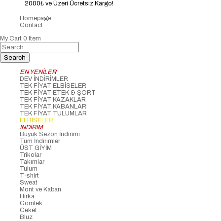
2000₺ ve Üzeri Ücretsiz Kargo!
Homepage
Contact
My Cart
0
Item
EN YENİLER
DEV İNDİRİMLER
TEK FİYAT ELBİSELER
TEK FİYAT ETEK & ŞORT
TEK FİYAT KAZAKLAR
TEK FİYAT KABANLAR
TEK FİYAT TULUMLAR
ELBİSELER
İNDİRİM
Büyük Sezon İndirimi
Tüm İndirimler
ÜST GİYİM
Trikolar
Takımlar
Tulum
T-shirt
Sweat
Mont ve Kaban
Hırka
Gömlek
Ceket
Bluz