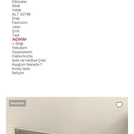
Elbiseler
Atlet
Yelek
ALT GİYİM
Etek
Pantolon
Jean
Şort
Tayt
İNDİRİM
+ Bilgi
Hesabım
Siparişlerim
Hakkımızda
İade ve Hediye Çeki
Kargom Nerede ?
Kolay İade
İletişim
New Item