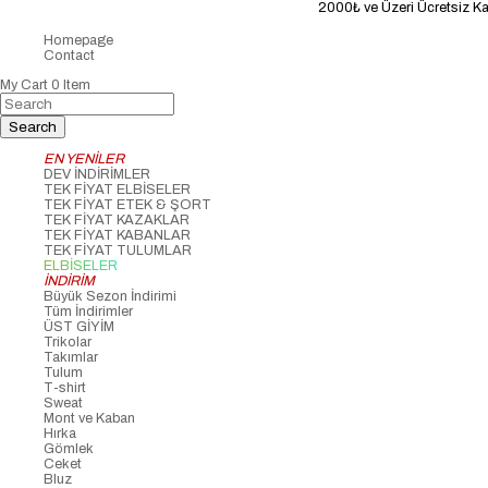
2000₺ ve Üzeri Ücretsiz Kargo
Homepage
Contact
My Cart
0
Item
EN YENİLER
DEV İNDİRİMLER
TEK FİYAT ELBİSELER
TEK FİYAT ETEK & ŞORT
TEK FİYAT KAZAKLAR
TEK FİYAT KABANLAR
TEK FİYAT TULUMLAR
ELBİSELER
İNDİRİM
Büyük Sezon İndirimi
Tüm İndirimler
ÜST GİYİM
Trikolar
Takımlar
Tulum
T-shirt
Sweat
Mont ve Kaban
Hırka
Gömlek
Ceket
Bluz