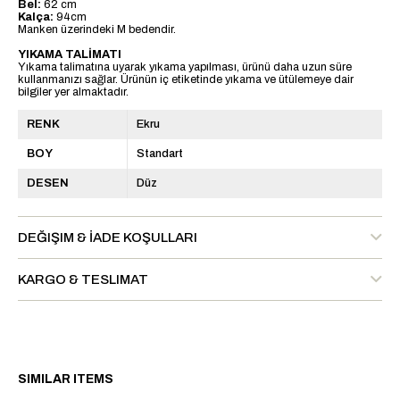
Bel:
62 cm
Kalça:
94cm
Manken üzerindeki M bedendir.
YIKAMA TALİMATI
Yıkama talimatına uyarak yıkama yapılması, ürünü daha uzun süre
kullanmanızı sağlar. Ürünün iç etiketinde yıkama ve ütülemeye dair
bilgiler yer almaktadır.
RENK
Ekru
BOY
Standart
DESEN
Düz
DEĞIŞIM & İADE KOŞULLARI
KARGO & TESLIMAT
SIMILAR ITEMS