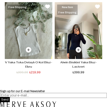
Free Shipping
New Item
Free Shipping
V Yaka Toka Detaylı O Kol Bluz-
Alwin Bisiklet Yaka Bluz-
Ekru
Lacivert
₺399,99
₺219,99
₺399,99
Sign up for our E-mail Newsletter
Send