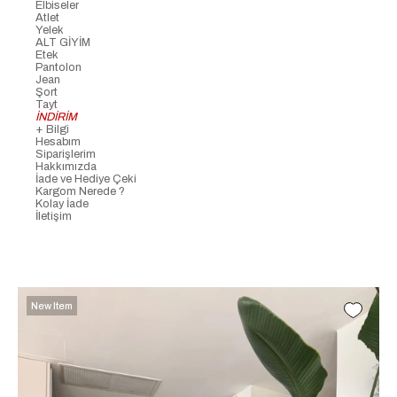
Elbiseler
Atlet
Yelek
ALT GİYİM
Etek
Pantolon
Jean
Şort
Tayt
İNDİRİM
+ Bilgi
Hesabım
Siparişlerim
Hakkımızda
İade ve Hediye Çeki
Kargom Nerede ?
Kolay İade
İletişim
New Item