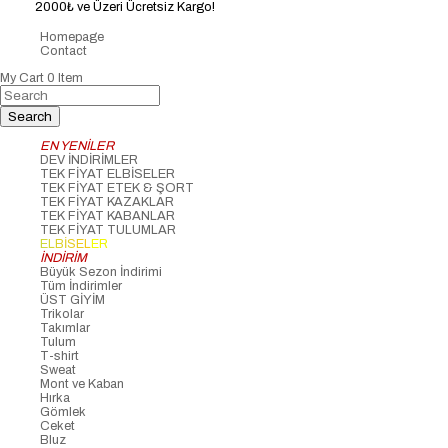
2000₺ ve Üzeri Ücretsiz Kargo!
Homepage
Contact
My Cart
0
Item
EN YENİLER
DEV İNDİRİMLER
TEK FİYAT ELBİSELER
TEK FİYAT ETEK & ŞORT
TEK FİYAT KAZAKLAR
TEK FİYAT KABANLAR
TEK FİYAT TULUMLAR
ELBİSELER
İNDİRİM
Büyük Sezon İndirimi
Tüm İndirimler
ÜST GİYİM
Trikolar
Takımlar
Tulum
T-shirt
Sweat
Mont ve Kaban
Hırka
Gömlek
Ceket
Bluz