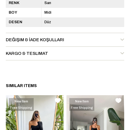
RENK
Sarı
BOY
Midi
DESEN
Düz
DEĞIŞIM & İADE KOŞULLARI
KARGO & TESLIMAT
SIMILAR ITEMS
New Item
New Item
Free Shipping
Free Shipping