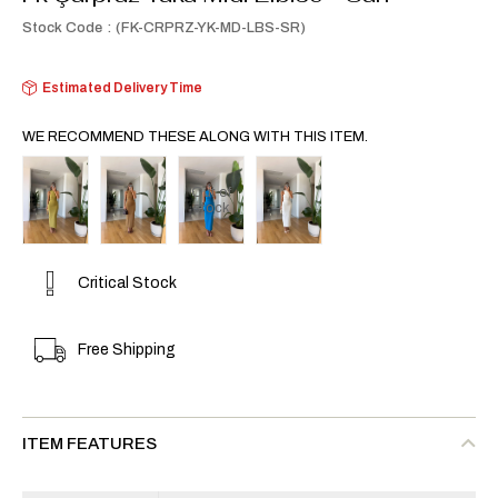
Stock Code
(FK-CRPRZ-YK-MD-LBS-SR)
Estimated Delivery Time
WE RECOMMEND THESE ALONG WITH THIS ITEM.
Out of
stock
Critical Stock
Free Shipping
ITEM FEATURES