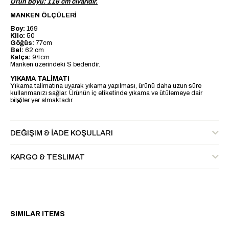
Ürün boyu: 116 cm civarıdır.
MANKEN ÖLÇÜLERİ
Boy:
169
Kilo:
50
Göğüs:
77cm
Bel:
62 cm
Kalça:
94cm
Manken üzerindeki S bedendir.
YIKAMA TALİMATI
Yıkama talimatına uyarak yıkama yapılması, ürünü daha uzun süre
kullanmanızı sağlar. Ürünün iç etiketinde yıkama ve ütülemeye dair
bilgiler yer almaktadır.
DEĞIŞIM & İADE KOŞULLARI
KARGO & TESLIMAT
SIMILAR ITEMS