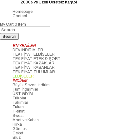
2000₺ ve Üzeri Ücretsiz Kargo!
Homepage
Contact
My Cart
0
Item
EN YENİLER
DEV İNDİRİMLER
TEK FİYAT ELBİSELER
TEK FİYAT ETEK & ŞORT
TEK FİYAT KAZAKLAR
TEK FİYAT KABANLAR
TEK FİYAT TULUMLAR
ELBİSELER
İNDİRİM
Büyük Sezon İndirimi
Tüm İndirimler
ÜST GİYİM
Trikolar
Takımlar
Tulum
T-shirt
Sweat
Mont ve Kaban
Hırka
Gömlek
Ceket
Bluz