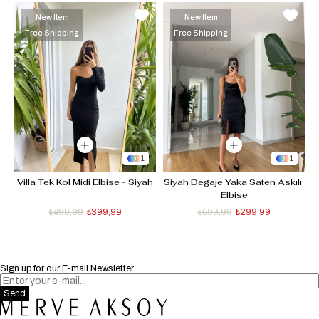
New Item
New Item
Free Shipping
Free Shipping
1
1
 
Villa Tek Kol Midi Elbise - Siyah
Siyah Degaje Yaka Saten Askılı 
Elbise
₺499,99
₺399,99
₺699,99
₺299,99
Sign up for our E-mail Newsletter
Send