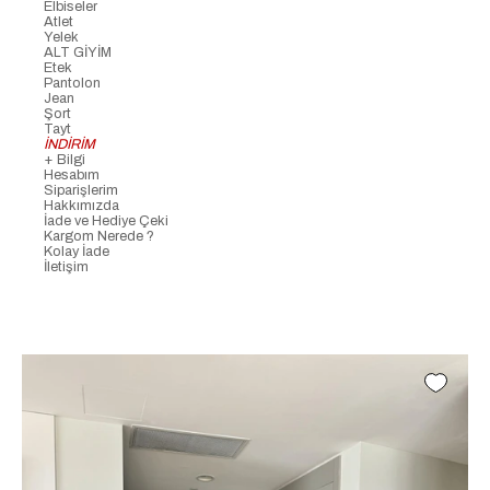
Elbiseler
Atlet
Yelek
ALT GİYİM
Etek
Pantolon
Jean
Şort
Tayt
İNDİRİM
+ Bilgi
Hesabım
Siparişlerim
Hakkımızda
İade ve Hediye Çeki
Kargom Nerede ?
Kolay İade
İletişim