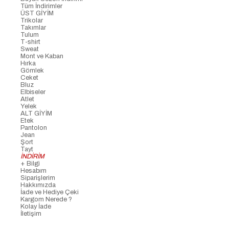
Tüm İndirimler
ÜST GİYİM
Trikolar
Takımlar
Tulum
T-shirt
Sweat
Mont ve Kaban
Hırka
Gömlek
Ceket
Bluz
Elbiseler
Atlet
Yelek
ALT GİYİM
Etek
Pantolon
Jean
Şort
Tayt
İNDİRİM
+ Bilgi
Hesabım
Siparişlerim
Hakkımızda
İade ve Hediye Çeki
Kargom Nerede ?
Kolay İade
İletişim