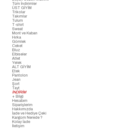
Tüm İndirimler
ÜST GİYİM
Trikolar
Takımlar
Tulum
T-shirt
Sweat
Mont ve Kaban
Hırka
Gömlek
Ceket
Bluz
Elbiseler
Atlet
Yelek
ALT GİYİM
Etek
Pantolon
Jean
Şort
Tayt
İNDİRİM
+ Bilgi
Hesabım
Siparişlerim
Hakkımızda
İade ve Hediye Çeki
Kargom Nerede ?
Kolay İade
İletişim