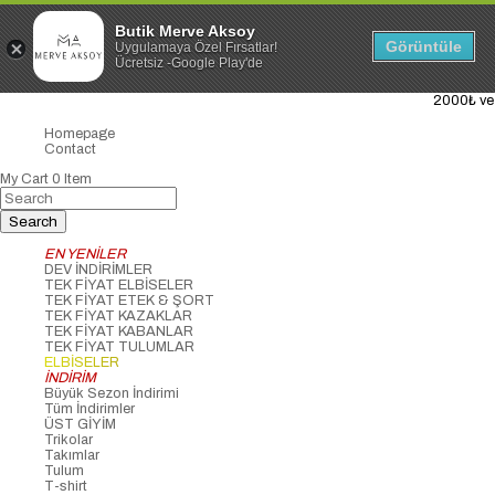
Butik Merve Aksoy
Görüntüle
Uygulamaya Özel Fırsatlar!
Ücretsiz -Google Play'de
2000₺ ve Üzer
Homepage
Contact
My Cart
0
Item
EN YENİLER
DEV İNDİRİMLER
TEK FİYAT ELBİSELER
TEK FİYAT ETEK & ŞORT
TEK FİYAT KAZAKLAR
TEK FİYAT KABANLAR
TEK FİYAT TULUMLAR
ELBİSELER
İNDİRİM
Büyük Sezon İndirimi
Tüm İndirimler
ÜST GİYİM
Trikolar
Takımlar
Tulum
T-shirt