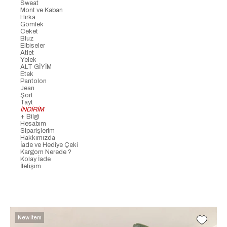
Sweat
Mont ve Kaban
Hırka
Gömlek
Ceket
Bluz
Elbiseler
Atlet
Yelek
ALT GİYİM
Etek
Pantolon
Jean
Şort
Tayt
İNDİRİM
+ Bilgi
Hesabım
Siparişlerim
Hakkımızda
İade ve Hediye Çeki
Kargom Nerede ?
Kolay İade
İletişim
New Item