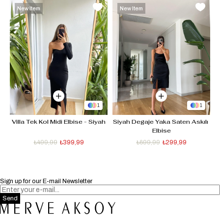
New Item
New Item
1
1
 
Villa Tek Kol Midi Elbise - Siyah
Siyah Degaje Yaka Saten Askılı 
Elbise
₺499,99
₺399,99
₺699,99
₺299,99
Sign up for our E-mail Newsletter
Send