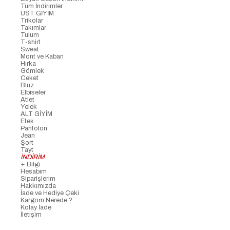
Tüm İndirimler
ÜST GİYİM
Trikolar
Takımlar
Tulum
T-shirt
Sweat
Mont ve Kaban
Hırka
Gömlek
Ceket
Bluz
Elbiseler
Atlet
Yelek
ALT GİYİM
Etek
Pantolon
Jean
Şort
Tayt
İNDİRİM
+ Bilgi
Hesabım
Siparişlerim
Hakkımızda
İade ve Hediye Çeki
Kargom Nerede ?
Kolay İade
İletişim