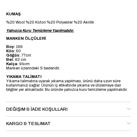
KUMAŞ
%20 Wool %20 Koton %20 Polyester %20 Akrilik
Yalnızca Kuru Temizleme Yapılmalıdır.
MANKEN ÖLÇÜLERİ
Boy:
169
Kilo:
50
Göğüs:
77cm
Bel:
62 cm
Kalça:
94cm
Manken üzerindeki S bedendir.
YIKAMA TALİMATI
Yıkama talimatına uyarak yıkama yapılması, ürünü daha uzun süre
kullanmanızı sağlar. Ürünün iç etiketinde yıkama ve ütülemeye dair
bilgiler yer almaktadır. Bu üründe yalnızca kuru temizleme yapılmalıdır.
DEĞIŞIM & İADE KOŞULLARI
KARGO & TESLIMAT