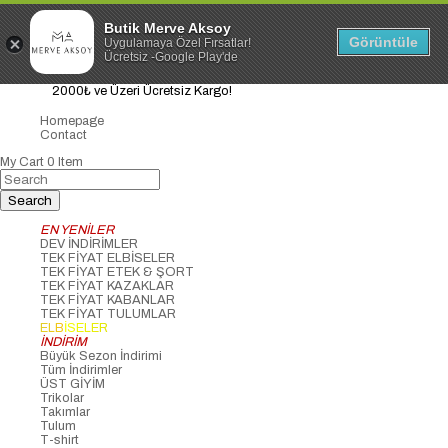
Butik Merve Aksoy
Görüntüle
Uygulamaya Özel Fırsatlar!
Ücretsiz -Google Play'de
2000₺ ve Üzeri Ücretsiz Kargo!
Homepage
Contact
My Cart
0
Item
EN YENİLER
DEV İNDİRİMLER
TEK FİYAT ELBİSELER
TEK FİYAT ETEK & ŞORT
TEK FİYAT KAZAKLAR
TEK FİYAT KABANLAR
TEK FİYAT TULUMLAR
ELBİSELER
İNDİRİM
Büyük Sezon İndirimi
Tüm İndirimler
ÜST GİYİM
Trikolar
Takımlar
Tulum
T-shirt