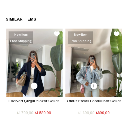
SIMILAR ITEMS
New Item
New Item
Free Shipping
Free Shipping
Lacivert Çizgili Blazer Ceket 
Omuz Efektli Lastikli Kot Ceket
D
₺1.799,99
₺1.529,99
₺1.499,99
₺699,99