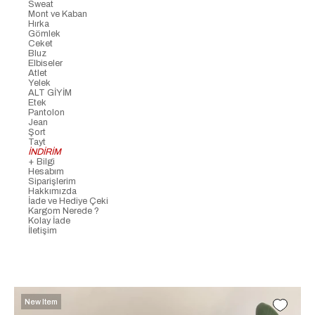
Sweat
Mont ve Kaban
Hırka
Gömlek
Ceket
Bluz
Elbiseler
Atlet
Yelek
ALT GİYİM
Etek
Pantolon
Jean
Şort
Tayt
İNDİRİM
+ Bilgi
Hesabım
Siparişlerim
Hakkımızda
İade ve Hediye Çeki
Kargom Nerede ?
Kolay İade
İletişim
New Item