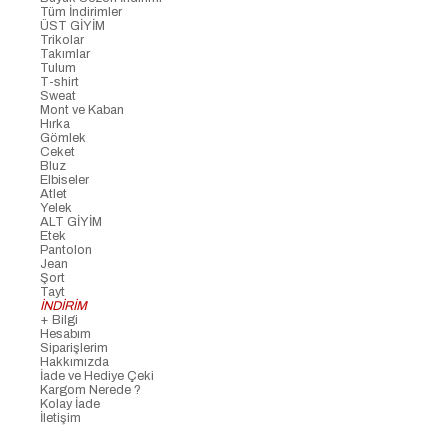
Tüm İndirimler
ÜST GİYİM
Trikolar
Takımlar
Tulum
T-shirt
Sweat
Mont ve Kaban
Hırka
Gömlek
Ceket
Bluz
Elbiseler
Atlet
Yelek
ALT GİYİM
Etek
Pantolon
Jean
Şort
Tayt
İNDİRİM
+ Bilgi
Hesabım
Siparişlerim
Hakkımızda
İade ve Hediye Çeki
Kargom Nerede ?
Kolay İade
İletişim