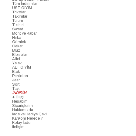
Tüm İndirimler
ÜST GİYİM
Trikolar
Takımlar
Tulum
T-shirt
Sweat
Mont ve Kaban
Hırka
Gömlek
Ceket
Bluz
Elbiseler
Atlet
Yelek
ALT GİYİM
Etek
Pantolon
Jean
Şort
Tayt
İNDİRİM
+ Bilgi
Hesabım
Siparişlerim
Hakkımızda
İade ve Hediye Çeki
Kargom Nerede ?
Kolay İade
İletişim