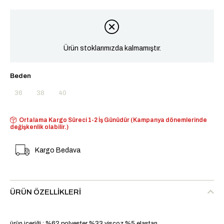
Ürün stoklarımızda kalmamıştır.
Beden
36
38
40
Ortalama Kargo Süreci 1-2 İş Günüdür (Kampanya dönemlerinde
değişkenlik olabilir.)
Kargo Bedava
ÜRÜN ÖZELLIKLERI
ürün içeriği : %62 polyester %33 viscoz %5 elastan