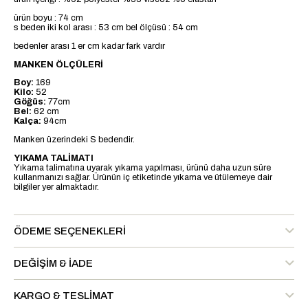
ürün boyu : 74 cm
s beden iki kol arası : 53 cm bel ölçüsü : 54 cm
bedenler arası 1 er cm kadar fark vardır
MANKEN ÖLÇÜLERİ
Boy:
169
Kilo:
52
Göğüs:
77cm
Bel:
62 cm
Kalça:
94cm
Manken üzerindeki S bedendir.
YIKAMA TALİMATI
Yıkama talimatına uyarak yıkama yapılması, ürünü daha uzun süre
kullanmanızı sağlar. Ürünün iç etiketinde yıkama ve ütülemeye dair
bilgiler yer almaktadır.
ÖDEME SEÇENEKLERI
DEĞIŞIM & İADE
KARGO & TESLIMAT