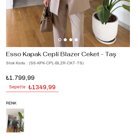
Esso Kapak Cepli Blazer Ceket - Taş
Stok Kodu
(SS-KPK-CPL-BLZR-CKT-TS)
₺1.799,99
₺1349,99
Sepette
RENK
Tükendi