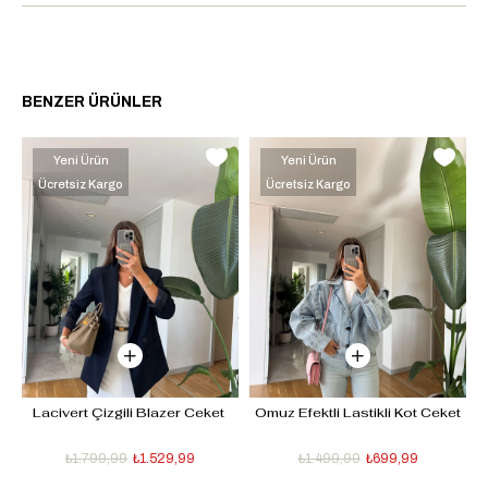
BENZER ÜRÜNLER
Yeni Ürün
Yeni Ürün
Ücretsiz Kargo
Ücretsiz Kargo
- 
Lacivert Çizgili Blazer Ceket 
Omuz Efektli Lastikli Kot Ceket
D
₺1.799,99
₺1.529,99
₺1.499,99
₺699,99