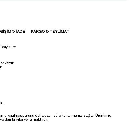
ĞIŞIM & İADE
KARGO & TESLIMAT
 polyester
rk vardır
ir
r.
ama yapılması, ürünü daha uzun süre kullanmanızı sağlar. Ürünün iç
 dair bilgiler yer almaktadır.