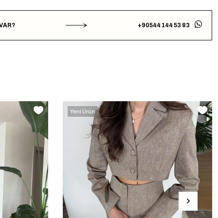
 VAR?
+90544 144 53 83
Yeni Ürün
‹
›