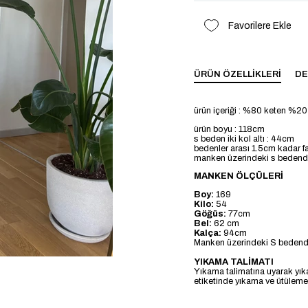
Favorilere Ekle
ÜRÜN ÖZELLIKLERI
DE
ürün içeriği : %80 keten %20
ürün boyu : 118cm
s beden iki kol altı : 44cm
bedenler arası 1.5cm kadar fa
manken üzerindeki s bedend
MANKEN ÖLÇÜLERİ
Boy:
169
Kilo:
54
Göğüs:
77cm
Bel:
62 cm
Kalça:
94cm
Manken üzerindeki S bedendi
YIKAMA TALİMATI
Yıkama talimatına uyarak yık
etiketinde yıkama ve ütülemeye