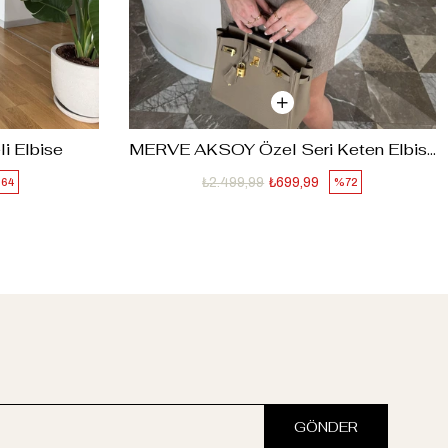
li Elbise
MERVE AKSOY Özel Seri Keten Elbise-Taş
₺2.499,99
₺699,99
64
%72
GÖNDER