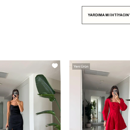
YARDIMA MI İHTİYACIN
Yeni Ürün
‹
‹
›
›