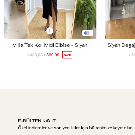
1
Villa Tek Kol Midi Elbise - Siyah
Siyah Degaj
₺499,99
₺399,99
₺6
%20
E-BÜLTEN KAYIT
Özel indirimler ve son yenilikler için bültenimize kayıt olun!