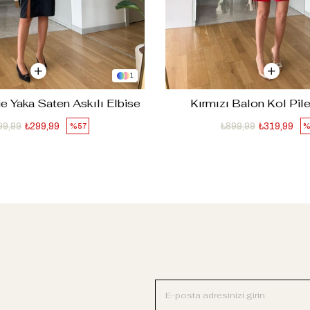
1
e Yaka Saten Askılı Elbise
Kırmızı Balon Kol Pile
99,99
₺299,99
₺899,99
₺319,99
%57
%