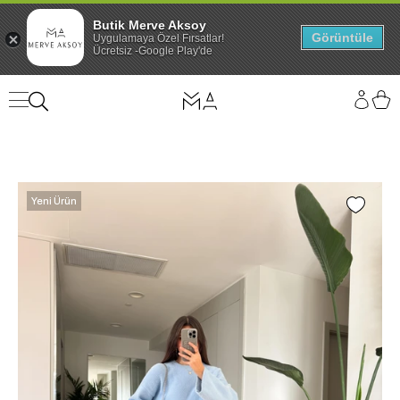
Butik Merve Aksoy
Görüntüle
Uygulamaya Özel Fırsatlar!
Ücretsiz -Google Play'de
Yeni Ürün