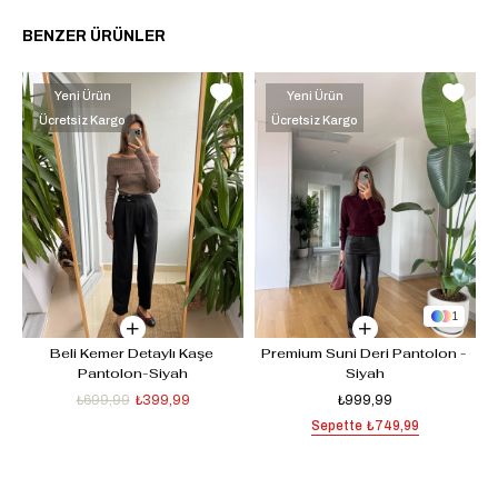
BENZER ÜRÜNLER
Yeni Ürün
Yeni Ürün
Ücretsiz Kargo
Ücretsiz Kargo
1
Beli Kemer Detaylı Kaşe 
Premium Suni Deri Pantolon - 
Pantolon-Siyah
Siyah
₺699,99
₺399,99
₺999,99
Sepette
₺749,99