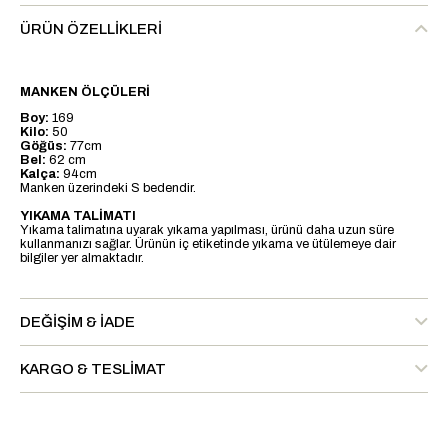
ÜRÜN ÖZELLIKLERI
MANKEN ÖLÇÜLERİ
Boy:
169
Kilo:
50
Göğüs:
77cm
Bel:
62 cm
Kalça:
94cm
Manken üzerindeki S bedendir.
YIKAMA TALİMATI
Yıkama talimatına uyarak yıkama yapılması, ürünü daha uzun süre
kullanmanızı sağlar. Ürünün iç etiketinde yıkama ve ütülemeye dair
bilgiler yer almaktadır.
DEĞIŞIM & İADE
KARGO & TESLIMAT