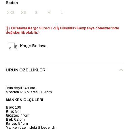
Beden
XXS
XS
S
M
L
Ortalama Kargo Süreci 1-2 İş Günüdür (Kampanya dönemlerinde
değişkenlik olabilir.)
Kargo Bedava
ÜRÜN ÖZELLIKLERI
ürün boyu : 48 cm
s beden iki kol arası : 39 cm
MANKEN ÖLÇÜLERİ
Boy:
169
Kilo:
54
Göğüs:
77cm
Bel:
62 cm
Kalça:
94cm
Manken üzerindeki S bedendir.