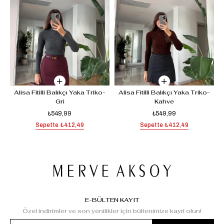
-
Alisa Fitilli Balıkçı Yaka Triko-
Alisa Fitilli Balıkçı Yaka Triko-
Gri
Kahve
₺549,99
₺549,99
Sepette
₺412,49
Sepette
₺412,49
E-BÜLTEN KAYIT
Özel indirimler ve son yenilikler için bültenimize kayıt olun!