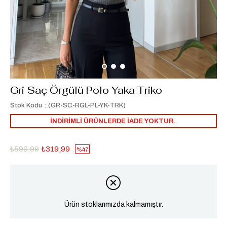
Gri Saç Örgülü Polo Yaka Triko
Stok Kodu
(GR-SC-RGL-PL-YK-TRK)
İNDİRİMLİ ÜRÜNLERDE İADE YOKTUR.
₺599,99
₺319,99
47
Ürün stoklarımızda kalmamıştır.