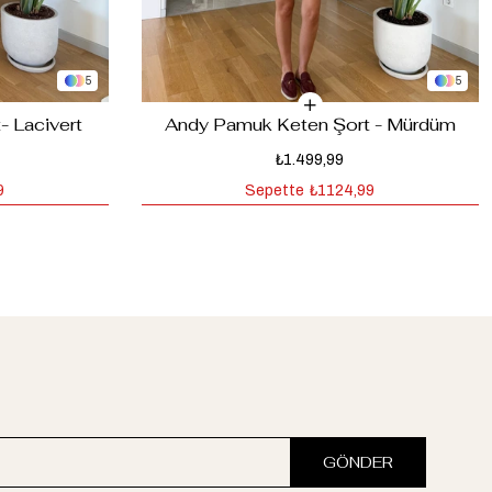
5
5
 Lacivert
Andy Pamuk Keten Şort - Mürdüm
₺1.499,99
9
Sepette
₺1124,99
GÖNDER