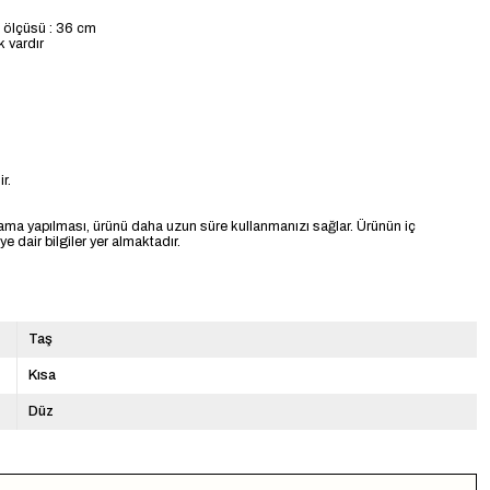
k ölçüsü : 36 cm
k vardır
r.
ama yapılması, ürünü daha uzun süre kullanmanızı sağlar. Ürünün iç
 dair bilgiler yer almaktadır.
Taş
Kısa
Düz