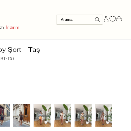
ch
İndirim
oy Şort - Taş
SRT-TS)
kendi
Tükendi
Tükendi
Tükendi