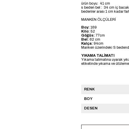
ürün boyu: 41 cm
s beden bel : 34 cm iç baca
bedenler arası 1 cm kadar far
MANKEN ÖLÇÜLERİ
Boy:
169
Kilo:
52
Göğüs:
77cm
Bel:
62 cm
Kalça:
94cm
Manken üzerindeki S bedendi
YIKAMA TALİMATI
Yıkama talimatına uyarak yık
etiketinde yıkama ve ütülemeye
RENK
BOY
DESEN