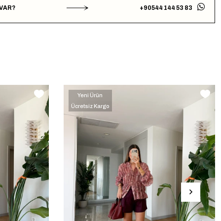
 VAR?
+90544 144 53 83
Yeni Ürün
Ücretsiz Kargo
‹
›