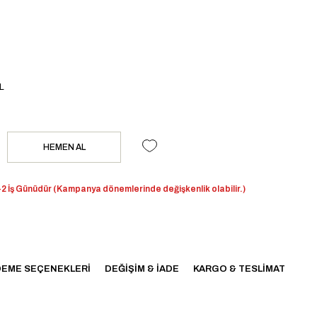
L
2 İş Günüdür (Kampanya dönemlerinde değişkenlik olabilir.)
EME SEÇENEKLERI
DEĞIŞIM & İADE
KARGO & TESLIMAT