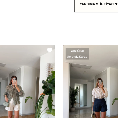
YARDIMA MI İHTİYACIN
Yeni Ürün
Ücretsiz Kargo
‹
‹
›
›