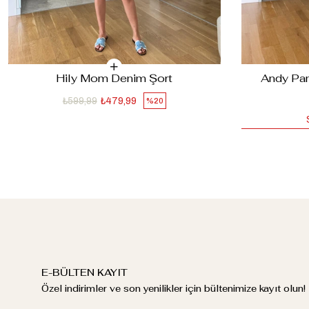
Hily Mom Denim Şort
Andy Pam
₺599,99
₺479,99
%20
E-BÜLTEN KAYIT
Özel indirimler ve son yenilikler için bültenimize kayıt olun!