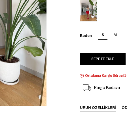
Tükendi
S
M
Beden
Ortalama Kargo Süreci 1-
Kargo Bedava
ÜRÜN ÖZELLIKLERI
ÖD