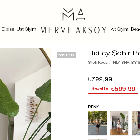
Elbise
Üst Giyim
Alt Giyim
Bea
Hailey Şehir B
Yeni Ürün
Stok Kodu
(HLY-SHR-BY-
₺799,99
₺599,99
Sepette
RENK
Tükendi
Tükendi
Tü