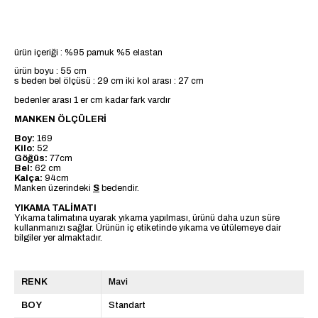
ürün içeriği : %95 pamuk %5 elastan
ürün boyu : 55 cm
s beden bel ölçüsü : 29 cm iki kol arası : 27 cm
bedenler arası 1 er cm kadar fark vardır
MANKEN ÖLÇÜLERİ
Boy:
169
Kilo:
52
Göğüs:
77cm
Bel:
62 cm
Kalça:
94cm
Manken üzerindeki
S
bedendir.
YIKAMA TALİMATI
Yıkama talimatına uyarak yıkama yapılması, ürünü daha uzun süre
kullanmanızı sağlar. Ürünün iç etiketinde yıkama ve ütülemeye dair
bilgiler yer almaktadır.
RENK
Mavi
BOY
Standart