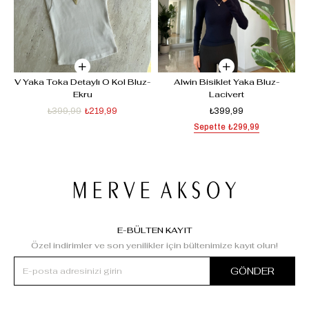
V Yaka Toka Detaylı O Kol Bluz-
Alwin Bisiklet Yaka Bluz-
Ekru
Lacivert
₺399,99
₺219,99
₺399,99
Sepette
₺299,99
E-BÜLTEN KAYIT
Özel indirimler ve son yenilikler için bültenimize kayıt olun!
GÖNDER