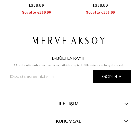
₺399,99
₺399,99
Sepette
₺299,99
Sepette
₺299,99
E-BÜLTEN KAYIT
Özel indirimler ve son yenilikler için bültenimize kayıt olun!
GÖNDER
İLETİŞİM
KURUMSAL