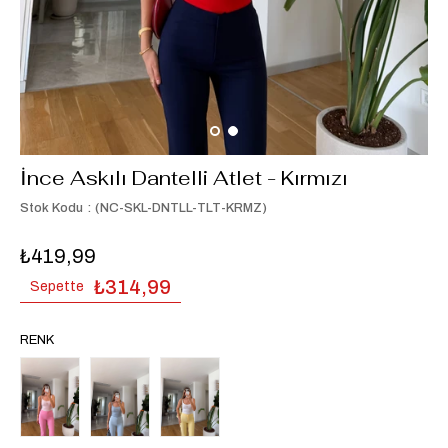
İnce Askılı Dantelli Atlet - Kırmızı
Stok Kodu
(NC-SKL-DNTLL-TLT-KRMZ)
₺419,99
₺314,99
Sepette
RENK