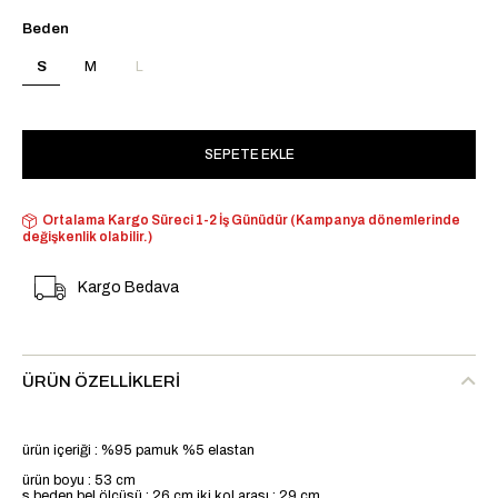
Beden
S
M
L
Ortalama Kargo Süreci 1-2 İş Günüdür (Kampanya dönemlerinde
değişkenlik olabilir.)
Kargo Bedava
ÜRÜN ÖZELLIKLERI
ürün içeriği : %95 pamuk %5 elastan
ürün boyu : 53 cm
s beden bel ölçüsü : 26 cm iki kol arası : 29 cm