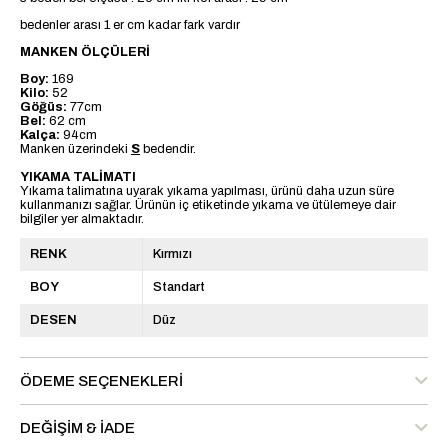
bedenler arası 1 er cm kadar fark vardır
MANKEN ÖLÇÜLERİ
Boy:
169
Kilo:
52
Göğüs:
77cm
Bel:
62 cm
Kalça:
94cm
Manken üzerindeki
S
bedendir.
YIKAMA TALİMATI
Yıkama talimatına uyarak yıkama yapılması, ürünü daha uzun süre
kullanmanızı sağlar. Ürünün iç etiketinde yıkama ve ütülemeye dair
bilgiler yer almaktadır.
RENK
Kırmızı
BOY
Standart
DESEN
Düz
ÖDEME SEÇENEKLERI
DEĞIŞIM & İADE