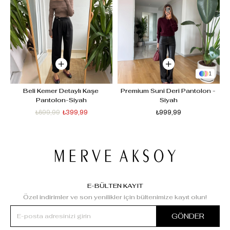
1
Beli Kemer Detaylı Kaşe 
Premium Suni Deri Pantolon - 
Pantolon-Siyah
Siyah
₺699,99
₺399,99
₺999,99
E-BÜLTEN KAYIT
Özel indirimler ve son yenilikler için bültenimize kayıt olun!
GÖNDER