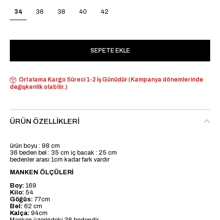
34
36
38
40
42
Ortalama Kargo Süreci 1-2 İş Günüdür (Kampanya dönemlerinde
değişkenlik olabilir.)
ÜRÜN ÖZELLIKLERI
ürün boyu : 98 cm
36 beden bel : 35 cm iç bacak : 25 cm
bedenler arası 1cm kadar fark vardır
MANKEN ÖLÇÜLERİ
Boy:
169
Kilo:
54
Göğüs:
77cm
Bel:
62 cm
Kalça:
94cm