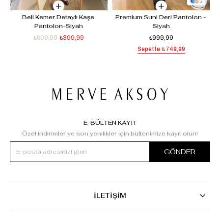
1
Beli Kemer Detaylı Kaşe 
Premium Suni Deri Pantolon - 
Pantolon-Siyah
Siyah
₺699,99
₺399,99
₺999,99
Sepette
₺749,99
E-BÜLTEN KAYIT
Özel indirimler ve son yenilikler için bültenimize kayıt olun!
GÖNDER
İLETİŞİM