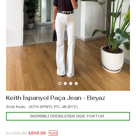
Keith İspanyol Paça Jean - Beyaz
Stok Kodu
(KTH-SPNYL-PC-JN-BYZ)
İNDİRİMLİ ÜRÜNLERDE İADE YOKTUR.
₺1.099,99
₺849,99
23