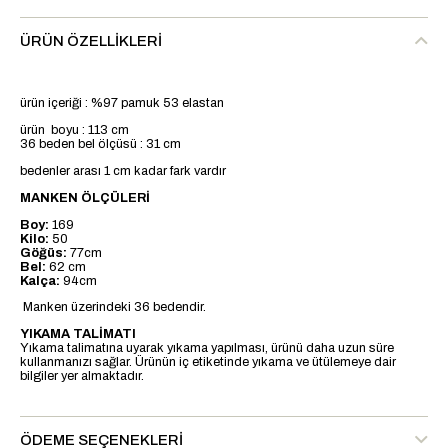
ÜRÜN ÖZELLIKLERI
ürün içeriği : %97 pamuk 53 elastan
ürün boyu : 113 cm
36 beden bel ölçüsü : 31 cm
bedenler arası 1 cm kadar fark vardır
MANKEN ÖLÇÜLERİ
Boy:
169
Kilo:
50
Göğüs:
77cm
Bel:
62 cm
Kalça:
94cm
Manken üzerindeki 36 bedendir.
YIKAMA TALİMATI
Yıkama talimatına uyarak yıkama yapılması, ürünü daha uzun süre
kullanmanızı sağlar. Ürünün iç etiketinde yıkama ve ütülemeye dair
bilgiler yer almaktadır.
ÖDEME SEÇENEKLERI