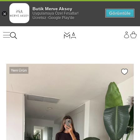
Butik Merve Aksoy
Görüntüle
Uygulamaya Özel Fırsatlar!
Ücretsiz -Google Play'de
Yeni Ürün