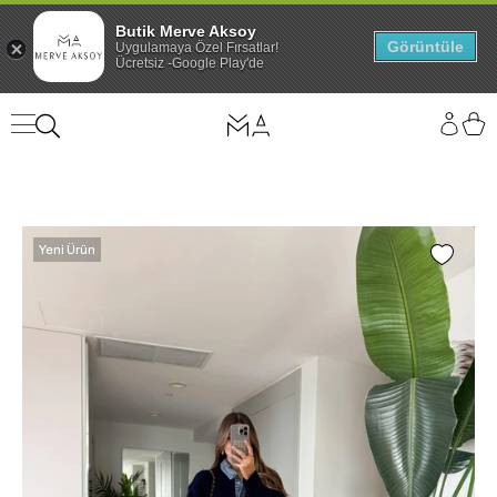
Butik Merve Aksoy
Görüntüle
Uygulamaya Özel Fırsatlar!
Ücretsiz -Google Play'de
Yeni Ürün