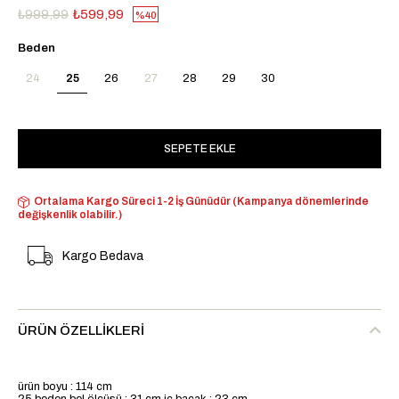
₺999,99
₺599,99
40
Beden
24
25
26
27
28
29
30
Ortalama Kargo Süreci 1-2 İş Günüdür (Kampanya dönemlerinde
değişkenlik olabilir.)
Kargo Bedava
ÜRÜN ÖZELLIKLERI
ürün boyu : 114 cm