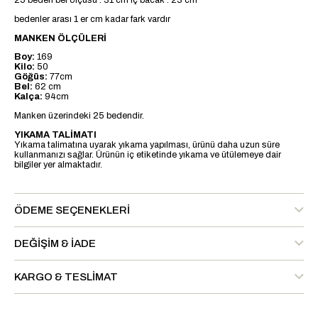
25 beden bel ölçüsü : 31 cm iç bacak : 23 cm
bedenler arası 1 er cm kadar fark vardır
MANKEN ÖLÇÜLERİ
Boy:
169
Kilo:
50
Göğüs:
77cm
Bel:
62 cm
Kalça:
94cm
Manken üzerindeki 25 bedendir.
YIKAMA TALİMATI
Yıkama talimatına uyarak yıkama yapılması, ürünü daha uzun süre
kullanmanızı sağlar. Ürünün iç etiketinde yıkama ve ütülemeye dair
bilgiler yer almaktadır.
ÖDEME SEÇENEKLERI
DEĞIŞIM & İADE
KARGO & TESLIMAT