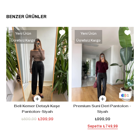
BENZER ÜRÜNLER
Yeni Ürün
Yeni Ürün
Ücretsiz Kargo
Ücretsiz Kargo
1
Beli Kemer Detaylı Kaşe 
Premium Suni Deri Pantolon - 
Pantolon-Siyah
Siyah
₺699,99
₺399,99
₺999,99
Sepette
₺749,99