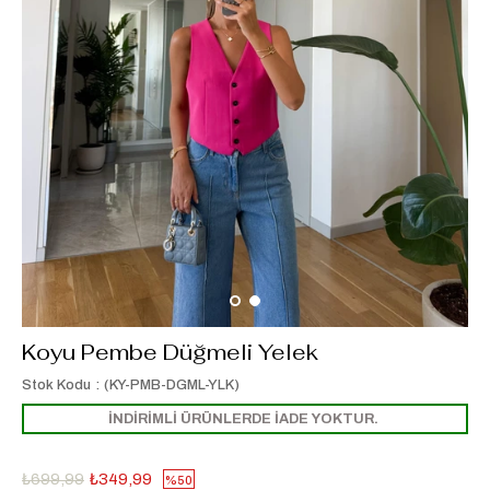
Koyu Pembe Düğmeli Yelek
Stok Kodu
(KY-PMB-DGML-YLK)
İNDİRİMLİ ÜRÜNLERDE İADE YOKTUR.
₺699,99
₺349,99
50