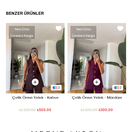
BENZER ÜRÜNLER
Yeni Ürün
Yeni Ürün
Ücretsiz Kargo
Ücretsiz Kargo
2
2
 
Çelik Örme Yelek - Kahve
Çelik Örme Yelek - Mürdüm
₺1.199,99
₺599,99
₺1.199,99
₺599,99