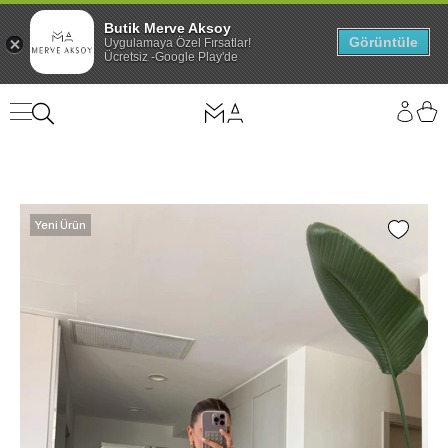
Butik Merve Aksoy
Görüntüle
Uygulamaya Özel Fırsatlar!
Ücretsiz -Google Play'de
Yeni Ürün