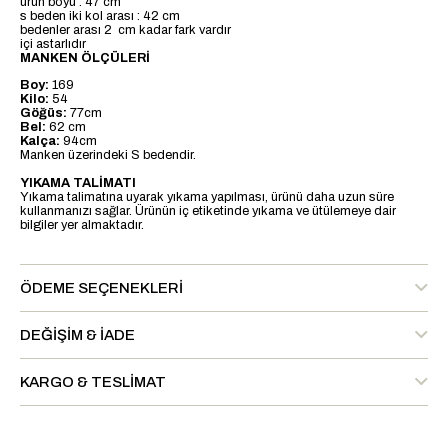
ürün boyu : 47 cm
s beden iki kol arası : 42 cm
bedenler arası 2 cm kadar fark vardır
içi astarlıdır
MANKEN ÖLÇÜLERİ
Boy:
169
Kilo:
54
Göğüs:
77cm
Bel:
62 cm
Kalça:
94cm
Manken üzerindeki S bedendir.
YIKAMA TALİMATI
Yıkama talimatına uyarak yıkama yapılması, ürünü daha uzun süre
kullanmanızı sağlar. Ürünün iç etiketinde yıkama ve ütülemeye dair
bilgiler yer almaktadır.
ÖDEME SEÇENEKLERI
DEĞIŞIM & İADE
KARGO & TESLIMAT