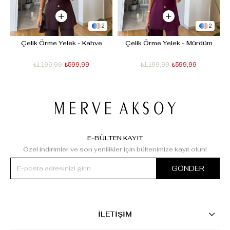
2
2
 
Çelik Örme Yelek - Kahve
Çelik Örme Yelek - Mürdüm
₺1.199,99
₺599,99
₺1.199,99
₺599,99
E-BÜLTEN KAYIT
Özel indirimler ve son yenilikler için bültenimize kayıt olun!
GÖNDER
İLETİŞİM