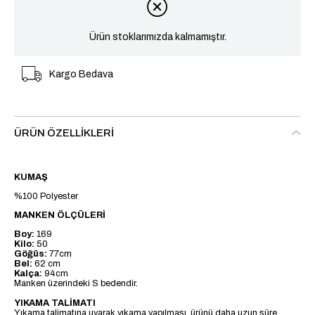
Ürün stoklarımızda kalmamıştır.
Kargo Bedava
ÜRÜN ÖZELLIKLERI
KUMAŞ
%100 Polyester
MANKEN ÖLÇÜLERİ
Boy:
169
Kilo:
50
Göğüs:
77cm
Bel:
62 cm
Kalça:
94cm
Manken üzerindeki S bedendir.
YIKAMA TALİMATI
Yıkama talimatına uyarak yıkama yapılması, ürünü daha uzun süre