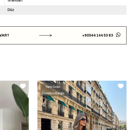
Standart
Düz
 VAR?
+90544 144 53 83
Yeni Ürün
Ücretsiz Kargo
‹
›