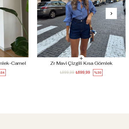
ömlek-Camel
Zr Mavi Çizgili Kısa Gömlek
₺999,99
₺699,99
54
%30