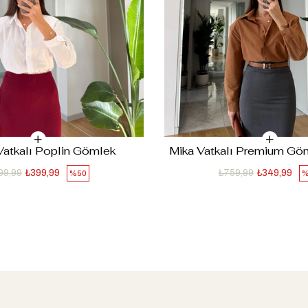
Vatkalı Poplin Gömlek
Mika Vatkalı Premium G
99,99
₺399,99
₺759,99
₺349,99
%50
%