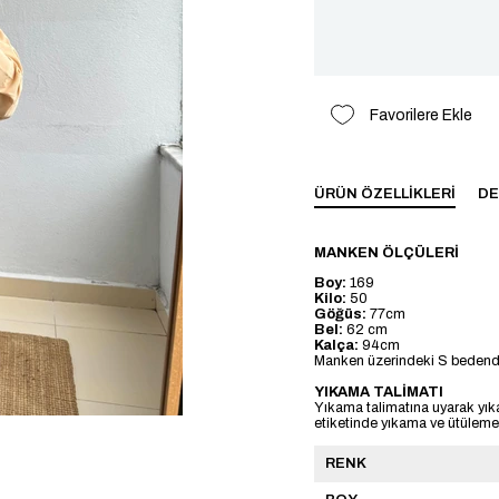
Favorilere Ekle
ÜRÜN ÖZELLIKLERI
DE
MANKEN ÖLÇÜLERİ
Boy:
169
Kilo:
50
Göğüs:
77cm
Bel:
62 cm
Kalça:
94cm
Manken üzerindeki S bedendi
YIKAMA TALİMATI
Yıkama talimatına uyarak yık
etiketinde yıkama ve ütülemeye
RENK