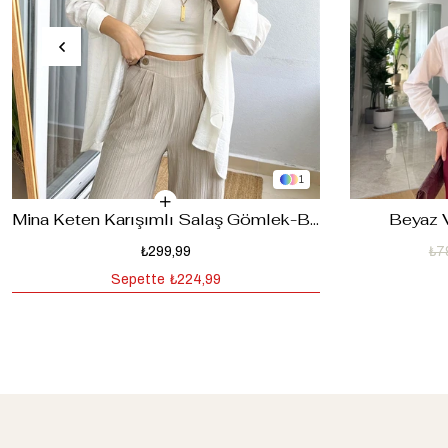
1
Mina Keten Karışımlı Salaş Gömlek-Beyaz
Beyaz 
₺299,99
₺7
Sepette
₺224,99