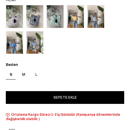
RENK
Tükendi
Tükendi
Beden
S
M
L
Ortalama Kargo Süreci 1-2 İş Günüdür (Kampanya dönemlerinde
değişkenlik olabilir.)