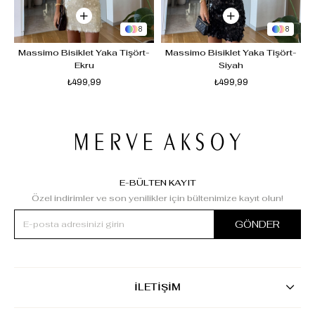
8
8
 
Massimo Bisiklet Yaka Tişört-
Massimo Bisiklet Yaka Tişört-
Ekru
Siyah
₺499,99
₺499,99
E-BÜLTEN KAYIT
Özel indirimler ve son yenilikler için bültenimize kayıt olun!
GÖNDER
İLETİŞİM