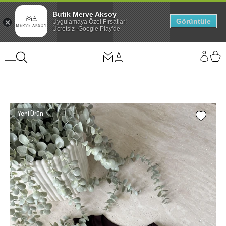
Butik Merve Aksoy
Görüntüle
Uygulamaya Özel Fırsatlar!
Ücretsiz -Google Play'de
Yeni Ürün