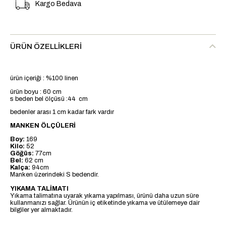
Kargo Bedava
ÜRÜN ÖZELLIKLERI
ürün içeriği : %100 linen
ürün boyu : 60 cm
s beden bel ölçüsü :44 cm
bedenler arası 1 cm kadar fark vardır
MANKEN ÖLÇÜLERİ
Boy:
169
Kilo:
52
Göğüs:
77cm
Bel:
62 cm
Kalça:
94cm
Manken üzerindeki S bedendir.
YIKAMA TALİMATI
Yıkama talimatına uyarak yıkama yapılması, ürünü daha uzun süre
kullanmanızı sağlar. Ürünün iç etiketinde yıkama ve ütülemeye dair
bilgiler yer almaktadır.